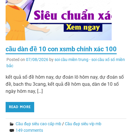
cầu dàn đề 10 con xsmb chính xác 100
Posted on
07/08/2026
by
soi cầu miền trung - soi cầu xổ số miền
bắc
kết quả số đề hôm nay, dự đoán lô hôm nay, dự đoán số
đề, bach thu 3cang, kết quả đề hôm qua, dàn de 10 số
ngày hôm nay, […]
READ MORE
Cầu đẹp siêu cao cấp mb
/
Cầu đẹp siêu víp mb
149 comments