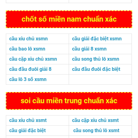
chốt số miền nam chuẩn xác
cầu xỉu chủ xsmn
cầu giải đặc biệt xsmn
cầu bao lô xsmn
cầu giải 8 xsmn
cầu cặp xỉu chủ xsmn
cầu song thủ lô xsmn
cầu đầu đuôi giải 8
cầu đầu đuôi đặc biệt
cầu lô 3 số xsmn
soi cầu miền trung chuẩn xác
cầu xỉu chủ xsmt
cầu cặp xỉu chủ xsmt
cầu giải đặc biệt
cầu song thủ lô xsmt