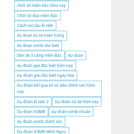
chốt số miền bắc hôm nay
Chốt số đẹp miền Bắc
Cách soi cầu lô xiên
du doan xo so mien trung
du doan xsmb dac biet
Dàn de 3 càng miền Bắc
dự đoán
dự đoán giải đặc biệt hôm nay
Dự đoán giải đặc biệt ngày mai
Dự đoán kết quả xổ số siêu chính xác hôm
nay
Dự đoán lô xiên 2
Dự đoán số de hôm nay
Dự đoán XSMB
dự đoán xsmb chuẩn
dự đoán xsmb chính xác
Dự đoán XSMB Minh Ngọc