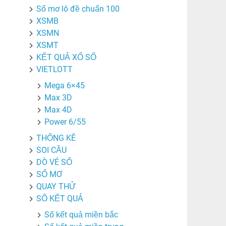
Sổ mơ lô đề chuẩn 100
XSMB
XSMN
XSMT
KẾT QUẢ XỔ SỐ
VIETLOTT
Mega 6×45
Max 3D
Max 4D
Power 6/55
THỐNG KÊ
SOI CẦU
DÒ VÉ SỐ
SỔ MƠ
QUAY THỬ
SỐ KẾT QUẢ
Số kết quả miền bắc