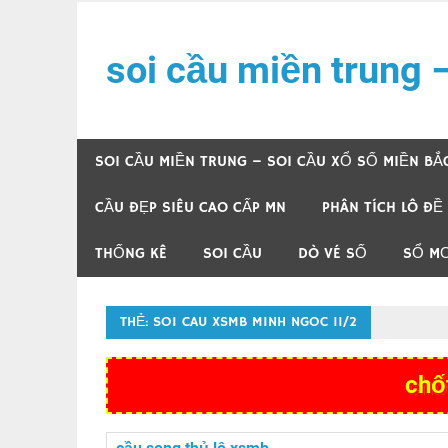
Skip
to
soi cầu miền trung 
content
soi cầu miền trung – soi cầu xổ số miền bắc
SOI CẦU MIỀN TRUNG – SOI CẦU XỔ SỐ MIỀN BẮ
CẦU ĐẸP SIÊU CAO CẤP MN
PHÂN TÍCH LÔ ĐỀ
THỐNG KÊ
SOI CẦU
DÒ VÉ SỐ
SỔ M
THẺ:
SOI CAU XSMB MINH NGOC 11/2
chố