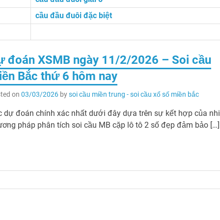
cầu đầu đuôi đặc biệt
ự đoán XSMB ngày 11/2/2026 – Soi cầu
iền Bắc thứ 6 hôm nay
ted on
03/03/2026
by
soi cầu miền trung - soi cầu xổ số miền bắc
 dự đoán chính xác nhất dưới đây dựa trên sự kết hợp của nh
ơng pháp phân tích soi cầu MB cặp lô tô 2 số đẹp đảm bảo […]