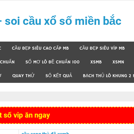
– soi cầu xổ số miền bắc
C
CẦU ĐẸP SIÊU CAO CẤP MB
CẦU ĐẸP SIÊU VÍP MB
 CHUẨN
SỔ MƠ LÔ ĐỀ CHUẨN 100
XSMB
XSMN
Ơ
QUAY THỬ
SỐ KẾT QUẢ
BẠCH THỦ LÔ KHUNG 2 
t số vip ăn ngay