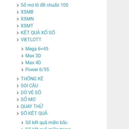
Sổ mơ lô đề chuẩn 100
XSMB
XSMN
XSMT
KẾT QUẢ XỔ SỐ
VIETLOTT
Mega 6×45
Max 3D
Max 4D
Power 6/55
THỐNG KÊ
SOI CẦU
DÒ VÉ SỐ
SỔ MƠ
QUAY THỬ
SỐ KẾT QUẢ
Số kết quả miền bắc