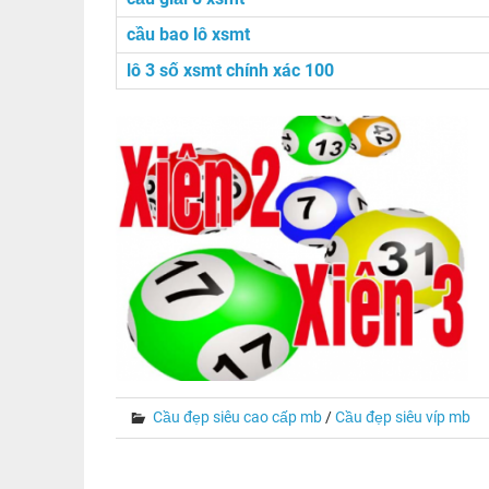
cầu bao lô xsmt
lô 3 số xsmt chính xác 100
Cầu đẹp siêu cao cấp mb
/
Cầu đẹp siêu víp mb