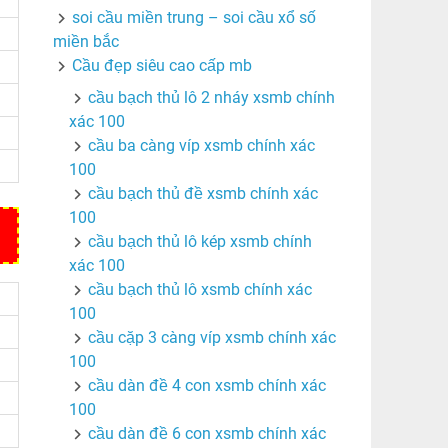
soi cầu miền trung – soi cầu xổ số
miền bắc
Cầu đẹp siêu cao cấp mb
cầu bạch thủ lô 2 nháy xsmb chính
xác 100
cầu ba càng víp xsmb chính xác
100
cầu bạch thủ đề xsmb chính xác
100
cầu bạch thủ lô kép xsmb chính
xác 100
cầu bạch thủ lô xsmb chính xác
100
cầu cặp 3 càng víp xsmb chính xác
100
cầu dàn đề 4 con xsmb chính xác
100
cầu dàn đề 6 con xsmb chính xác