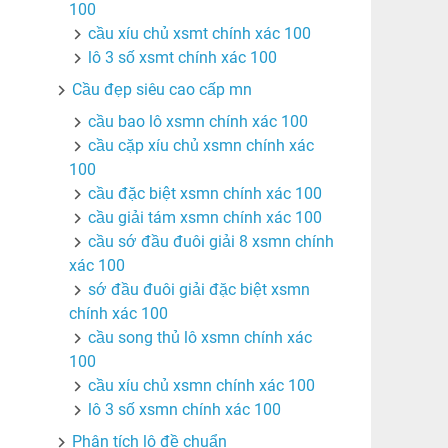
100
cầu xíu chủ xsmt chính xác 100
lô 3 số xsmt chính xác 100
Cầu đẹp siêu cao cấp mn
cầu bao lô xsmn chính xác 100
cầu cặp xíu chủ xsmn chính xác
100
cầu đặc biệt xsmn chính xác 100
cầu giải tám xsmn chính xác 100
cầu sớ đầu đuôi giải 8 xsmn chính
xác 100
sớ đầu đuôi giải đặc biệt xsmn
chính xác 100
cầu song thủ lô xsmn chính xác
100
cầu xíu chủ xsmn chính xác 100
lô 3 số xsmn chính xác 100
Phân tích lô đề chuẩn