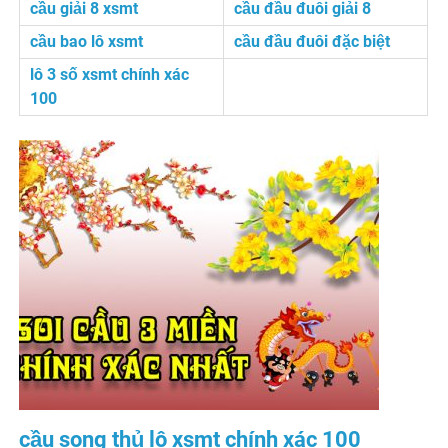
cầu giải 8 xsmt
cầu đầu đuôi giải 8
cầu bao lô xsmt
cầu đầu đuôi đặc biệt
lô 3 số xsmt chính xác
100
cầu song thủ lô xsmt chính xác 100