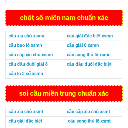
chốt số miền nam chuẩn xác
cầu xỉu chủ xsmn
cầu giải đặc biệt xsmn
cầu bao lô xsmn
cầu giải 8 xsmn
cầu cặp xỉu chủ xsmn
cầu song thủ lô xsmn
cầu đầu đuôi giải 8
cầu đầu đuôi đặc biệt
cầu lô 3 số xsmn
soi cầu miền trung chuẩn xác
cầu xỉu chủ xsmt
cầu cặp xỉu chủ xsmt
cầu giải đặc biệt
cầu song thủ lô xsmt