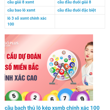
cầu giải 8 xsmt
cầu đầu đuôi giải 8
cầu bao lô xsmt
cầu đầu đuôi đặc biệt
lô 3 số xsmt chính xác
100
cầu bạch thủ lô kép xsmb chính xác 100