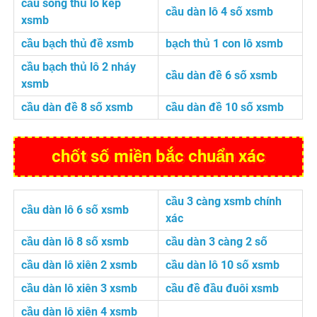
cầu song thủ lô kép
cầu dàn lô 4 số xsmb
xsmb
cầu bạch thủ đề xsmb
bạch thủ 1 con lô xsmb
cầu bạch thủ lô 2 nháy
cầu dàn đề 6 số xsmb
xsmb
cầu dàn đề 8 số xsmb
cầu dàn đề 10 số xsmb
chốt số miền bắc chuẩn xác
cầu 3 càng xsmb chính
cầu dàn lô 6 số xsmb
xác
cầu dàn lô 8 số xsmb
cầu dàn 3 càng 2 số
cầu dàn lô xiên 2 xsmb
cầu dàn lô 10 số xsmb
cầu dàn lô xiên 3 xsmb
cầu đề đầu đuôi xsmb
cầu dàn lô xiên 4 xsmb