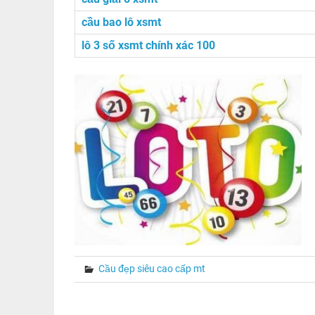
cầu bao lô xsmt
lô 3 số xsmt chính xác 100
Cầu đẹp siêu cao cấp mt