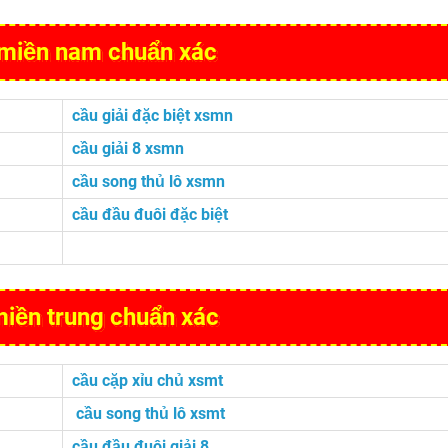
 miền nam chuẩn xác
cầu giải đặc biệt xsmn
cầu giải 8 xsmn
cầu song thủ lô xsmn
cầu đầu đuôi đặc biệt
miền trung chuẩn xác
cầu cặp xỉu chủ xsmt
cầu song thủ lô xsmt
cầu đầu đuôi giải 8