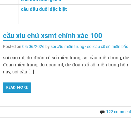
cầu đầu đuôi đặc biệt
cầu xíu chủ xsmt chính xác 100
Posted on
04/06/2026
by
soi cầu miền trung - soi cầu xổ số miền bắc
soi cau mt, dự đoán xổ số miền trung, soi cầu miền trung, dự
đoán miền trung, du doan mt, dự đoán xổ số miền trung hôm
nay, soi cầu […]
READ MORE
122 commen