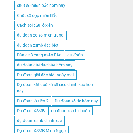
chốt số miền bắc hôm nay
Chốt số đẹp miền Bắc
Cách soi cầu lô xiên
du doan xo so mien trung
du doan xsmb dac biet
Dàn de 3 càng miền Bắc
dự đoán
dự đoán giải đặc biệt hôm nay
Dự đoán giải đặc biệt ngày mai
Dự đoán kết quả xổ số siêu chính xác hôm
nay
Dự đoán lô xiên 2
Dự đoán số de hôm nay
Dự đoán XSMB
dự đoán xsmb chuẩn
dự đoán xsmb chính xác
Dự đoán XSMB Minh Ngọc