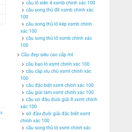
cầu lô xiên 4 xsmb chính xác 100
cầu song thủ đề xsmb chính xác
100
cầu song thủ lô kép xsmb chính
xác 100
cầu song thủ lô xsmb chính xác
100
Cầu đẹp siêu cao cấp mt
cầu bao lô xsmt chính xác 100
cầu cặp xíu chủ xsmt chính xác
100
cầu đặc biệt xsmt chính xác 100
cầu giải tám xsmt chính xác 100
cầu sớ đầu đuôi giải 8 xsmt chính
xác 100
ts
sớ đầu đuôi giải đặc biệt xsmt
chính xác 100
cầu song thủ lô xsmt chính xác