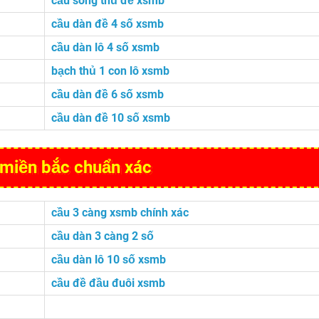
cầu song thủ đề xsmb
cầu dàn đề 4 số xsmb
cầu dàn lô 4 số xsmb
bạch thủ 1 con lô xsmb
cầu dàn đề 6 số xsmb
cầu dàn đề 10 số xsmb
 miền bắc chuẩn xác
cầu 3 càng xsmb chính xác
cầu dàn 3 càng 2 số
cầu dàn lô 10 số xsmb
cầu đề đầu đuôi xsmb