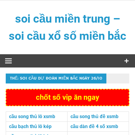
Skip
to
soi cầu miền trung –
content
soi cầu xổ số miền bắc
soi cầu miền trung – soi cầu xổ số miền bắc
THẺ:
SOI CẦU DỰ ĐOÁN MIỀN BẮC NGÀY 26/10
chốt số vip ăn ngay
cầu song thủ lô xsmb
cầu song thủ đề xsmb
cầu bạch thủ lô kép
cầu dàn đề 4 số xsmb