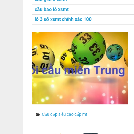
cầu bao lô xsmt
lô 3 số xsmt chính xác 100
Cầu đẹp siêu cao cấp mt