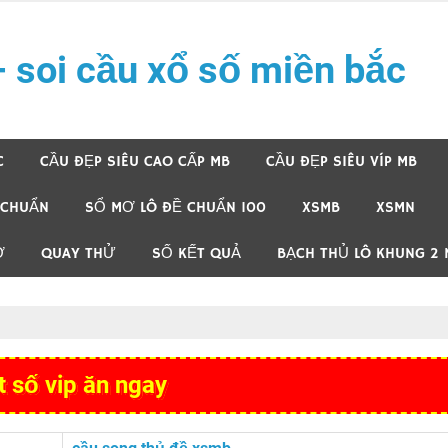
– soi cầu xổ số miền bắc
C
CẦU ĐẸP SIÊU CAO CẤP MB
CẦU ĐẸP SIÊU VÍP MB
 CHUẨN
SỔ MƠ LÔ ĐỀ CHUẨN 100
XSMB
XSMN
Ơ
QUAY THỬ
SỐ KẾT QUẢ
BẠCH THỦ LÔ KHUNG 2 
t số vip ăn ngay