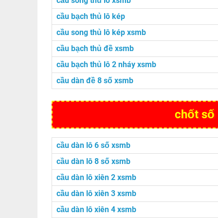
cầu song thủ lô xsmb
cầu bạch thủ lô kép
cầu song thủ lô kép xsmb
cầu bạch thủ đề xsmb
cầu bạch thủ lô 2 nháy xsmb
cầu dàn đề 8 số xsmb
chốt số
cầu dàn lô 6 số xsmb
cầu dàn lô 8 số xsmb
cầu dàn lô xiên 2 xsmb
cầu dàn lô xiên 3 xsmb
cầu dàn lô xiên 4 xsmb