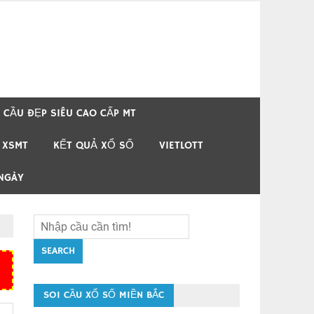
CẦU ĐẸP SIÊU CAO CẤP MT
XSMT
KẾT QUẢ XỔ SỐ
VIETLOTT
NGÀY
SEARCH
SOI CẦU XỔ SỐ MIỀN BẮC