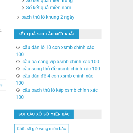
Số kết quả miền trung
Số kết quả miền nam
bạch thủ lô khung 2 ngày
,
KẾT QUẢ SOI CẦU MỚI NHẤT
u
cầu dàn lô 10 con xsmb chính xác
100
cầu ba càng víp xsmb chính xác 100
cầu song thủ đề xsmb chính xác 100
cầu dàn đề 4 con xsmb chính xác
100
ts
cầu bạch thủ lô kép xsmb chính xác
100
SOI CẦU XỔ SỐ MIỀN BẮC
Chốt số giờ vàng miền bắc