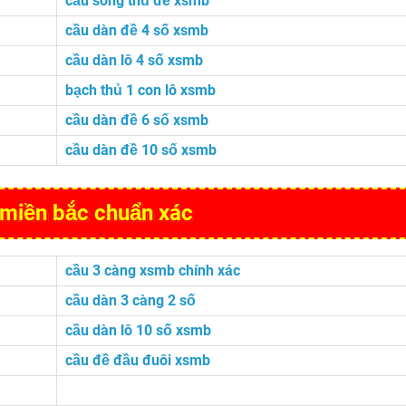
cầu song thủ đề xsmb
cầu dàn đề 4 số xsmb
cầu dàn lô 4 số xsmb
bạch thủ 1 con lô xsmb
cầu dàn đề 6 số xsmb
cầu dàn đề 10 số xsmb
 miền bắc chuẩn xác
cầu 3 càng xsmb chính xác
cầu dàn 3 càng 2 số
cầu dàn lô 10 số xsmb
cầu đề đầu đuôi xsmb