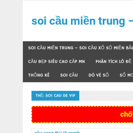
Skip
to
soi cầu miền trung 
content
soi cầu miền trung – soi cầu xổ số miền bắc
SOI CẦU MIỀN TRUNG – SOI CẦU XỔ SỐ MIỀN BẮ
CẦU ĐẸP SIÊU CAO CẤP MN
PHÂN TÍCH LÔ ĐỀ
THỐNG KÊ
SOI CẦU
DÒ VÉ SỐ
SỔ M
THẺ:
SOI CAU DE VIP
chố