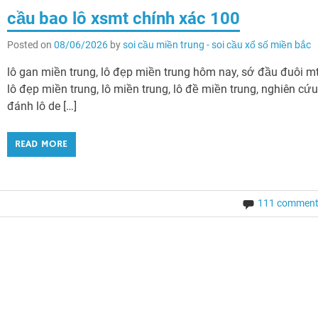
cầu bao lô xsmt chính xác 100
Posted on
08/06/2026
by
soi cầu miền trung - soi cầu xổ số miền bắc
lô gan miền trung, lô đẹp miền trung hôm nay, sớ đầu đuôi mt
lô đẹp miền trung, lô miền trung, lô đề miền trung, nghiên cứ
đánh lô de […]
READ MORE
111 commen