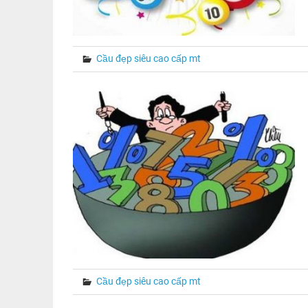
Cầu đẹp siêu cao cấp mt
Cầu đẹp siêu cao cấp mt