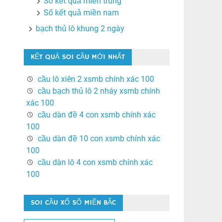
Số kết quả miền trung
Số kết quả miền nam
bạch thủ lô khung 2 ngày
KẾT QUẢ SOI CẦU MỚI NHẤT
cầu lô xiên 2 xsmb chính xác 100
cầu bạch thủ lô 2 nháy xsmb chính
xác 100
cầu dàn đề 4 con xsmb chính xác
100
cầu dàn đề 10 con xsmb chính xác
100
cầu dàn lô 4 con xsmb chính xác
100
SOI CẦU XỔ SỐ MIỀN BẮC