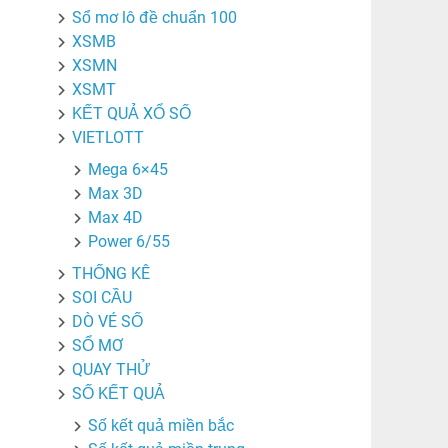
Sổ mơ lô đề chuẩn 100
XSMB
XSMN
XSMT
KẾT QUẢ XỔ SỐ
VIETLOTT
Mega 6×45
Max 3D
Max 4D
Power 6/55
THỐNG KÊ
SOI CẦU
DÒ VÉ SỐ
SỔ MƠ
QUAY THỬ
SỐ KẾT QUẢ
Số kết quả miền bắc