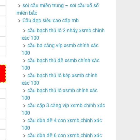
soi cầu miền trung – soi cầu xổ số
miền bắc
Cầu đẹp siêu cao cấp mb
cầu bạch thủ lô 2 nháy xsmb chính
xác 100
cầu ba càng víp xsmb chính xác
100
cầu bạch thủ đề xsmb chính xác
100
cầu bạch thủ lô kép xsmb chính
xác 100
cầu bạch thủ lô xsmb chính xác
100
cầu cặp 3 càng víp xsmb chính xác
100
cầu dàn đề 4 con xsmb chính xác
100
cầu dàn đề 6 con xsmb chính xác