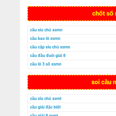
chốt số
cầu xỉu chủ xsmn
cầu bao lô xsmn
cầu cặp xỉu chủ xsmn
cầu đầu đuôi giải 8
cầu lô 3 số xsmn
soi cầu 
cầu xỉu chủ xsmt
cầu giải đặc biệt
cầu giải 8 xsmt