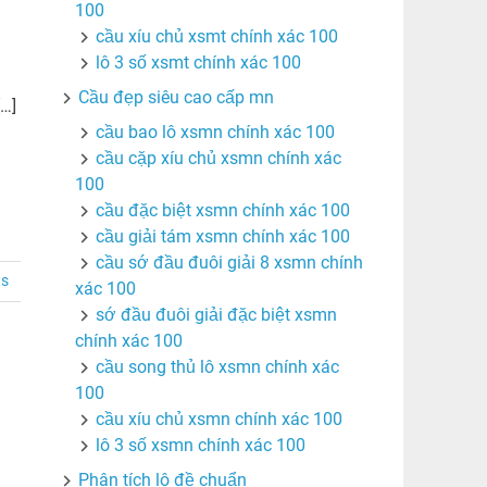
100
cầu xíu chủ xsmt chính xác 100
lô 3 số xsmt chính xác 100
Cầu đẹp siêu cao cấp mn
[…]
cầu bao lô xsmn chính xác 100
cầu cặp xíu chủ xsmn chính xác
100
cầu đặc biệt xsmn chính xác 100
cầu giải tám xsmn chính xác 100
cầu sớ đầu đuôi giải 8 xsmn chính
ts
xác 100
sớ đầu đuôi giải đặc biệt xsmn
chính xác 100
cầu song thủ lô xsmn chính xác
100
cầu xíu chủ xsmn chính xác 100
lô 3 số xsmn chính xác 100
Phân tích lô đề chuẩn