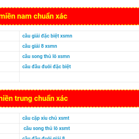
 miền nam chuẩn xác
cầu giải đặc biệt xsmn
cầu giải 8 xsmn
cầu song thủ lô xsmn
cầu đầu đuôi đặc biệt
miền trung chuẩn xác
cầu cặp xỉu chủ xsmt
cầu song thủ lô xsmt
cầu đầu đuôi giải 8