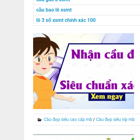
cầu bao lô xsmt
lô 3 số xsmt chính xác 100
Cầu đẹp siêu cao cấp mb
/
Cầu đẹp siêu víp mb