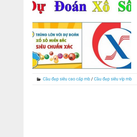
Cầu đẹp siêu cao cấp mb
/
Cầu đẹp siêu víp mb