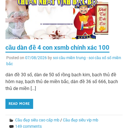
cầu dàn đề 4 con xsmb chính xác 100
Posted on
07/08/2026
by
soi cầu miền trung - soi cầu xổ số miền
bắc
dàn đề 30 số, dàn de 50 số rồng bạch kim, bạch thủ đề
hôm nay, bạch thủ de miền bắc, dàn đề 36 số 666, bạch
thủ de miền […]
READ MORE
Cầu đẹp siêu cao cấp mb
/
Cầu đẹp siêu víp mb
149 comments