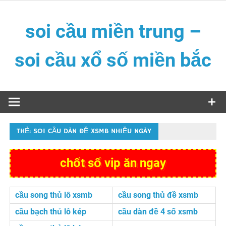
Skip
to
soi cầu miền trung –
content
soi cầu xổ số miền bắc
soi cầu miền trung – soi cầu xổ số miền bắc
THẺ:
SOI CẦU DÀN ĐỀ XSMB NHIỀU NGÀY
chốt số vip ăn ngay
cầu song thủ lô xsmb
cầu song thủ đề xsmb
cầu bạch thủ lô kép
cầu dàn đề 4 số xsmb