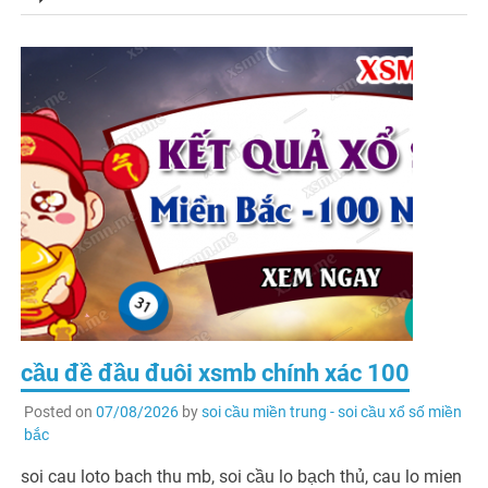
cầu đề đầu đuôi xsmb chính xác 100
Posted on
07/08/2026
by
soi cầu miền trung - soi cầu xổ số miền
bắc
soi cau loto bach thu mb, soi cầu lo bạch thủ, cau lo mien