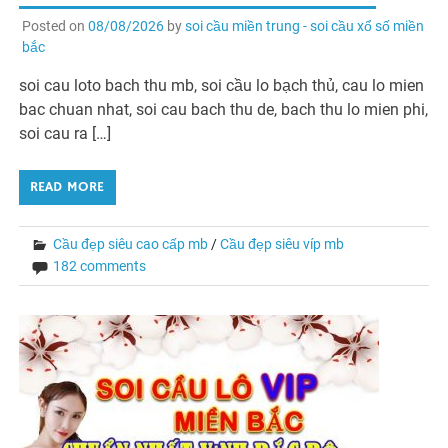
Posted on
08/08/2026
by
soi cầu miền trung - soi cầu xổ số miền
bắc
soi cau loto bach thu mb, soi cầu lo bạch thủ, cau lo mien
bac chuan nhat, soi cau bach thu de, bach thu lo mien phi,
soi cau ra […]
READ MORE
Cầu đẹp siêu cao cấp mb
/
Cầu đẹp siêu víp mb
182 comments