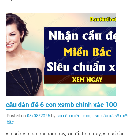
cầu dàn đề 6 con xsmb chính xác 100
Posted on
08/08/2026
by
soi cầu miền trung - soi cầu xổ số miền
bắc
xin số de miễn phí hôm nay, xin đề hôm nay, xin số cầu