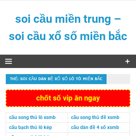
Skip
to
soi cầu miền trung –
content
soi cầu xổ số miền bắc
soi cầu miền trung – soi cầu xổ số miền bắc
THẺ:
SOI CẦU DÀN ĐỀ XỔ SỐ LÔ TÔ MIỀN BẮC
chốt số vip ăn ngay
cầu song thủ lô xsmb
cầu song thủ đề xsmb
cầu bạch thủ lô kép
cầu dàn đề 4 số xsmb