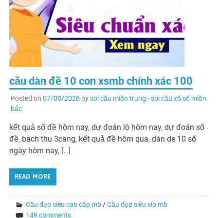
cầu dàn đề 10 con xsmb chính xác 100
Posted on
07/08/2026
by
soi cầu miền trung - soi cầu xổ số miền
bắc
kết quả số đề hôm nay, dự đoán lô hôm nay, dự đoán số
đề, bach thu 3cang, kết quả đề hôm qua, dàn de 10 số
ngày hôm nay, […]
READ MORE
Cầu đẹp siêu cao cấp mb
/
Cầu đẹp siêu víp mb
149 comments