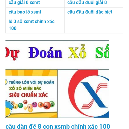
cầu giải 8 xsmt
cầu đầu đuôi giải 8
cầu bao lô xsmt
cầu đầu đuôi đặc biệt
lô 3 số xsmt chính xác
100
cầu dàn đề 8 con xsmb chính xác 100