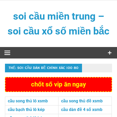
Skip
to
soi cầu miền trung –
content
soi cầu xổ số miền bắc
soi cầu miền trung – soi cầu xổ số miền bắc
THẺ:
SOI CẦU DÀN ĐỀ CHÍNH XÁC 100 80
chốt số vip ăn ngay
cầu song thủ lô xsmb
cầu song thủ đề xsmb
cầu bạch thủ lô kép
cầu dàn đề 4 số xsmb