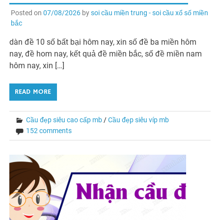
Posted on
07/08/2026
by
soi cầu miền trung - soi cầu xổ số miền
bắc
dàn đề 10 số bất bại hôm nay, xin số đề ba miền hôm
nay, đề hom nay, kết quả đề miền bắc, số đề miền nam
hôm nay, xin […]
READ MORE
Cầu đẹp siêu cao cấp mb
/
Cầu đẹp siêu víp mb
152 comments