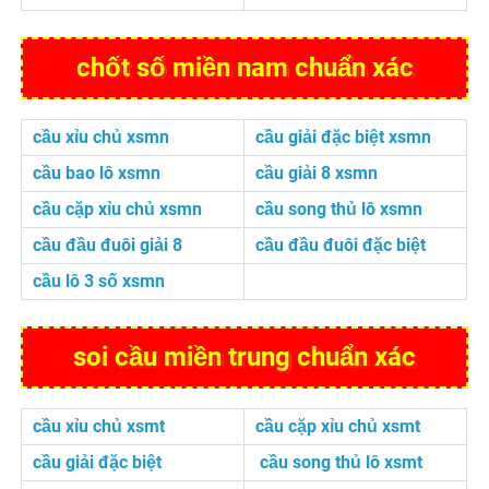
chốt số miền nam chuẩn xác
cầu xỉu chủ xsmn
cầu giải đặc biệt xsmn
cầu bao lô xsmn
cầu giải 8 xsmn
cầu cặp xỉu chủ xsmn
cầu song thủ lô xsmn
cầu đầu đuôi giải 8
cầu đầu đuôi đặc biệt
cầu lô 3 số xsmn
soi cầu miền trung chuẩn xác
cầu xỉu chủ xsmt
cầu cặp xỉu chủ xsmt
cầu giải đặc biệt
cầu song thủ lô xsmt