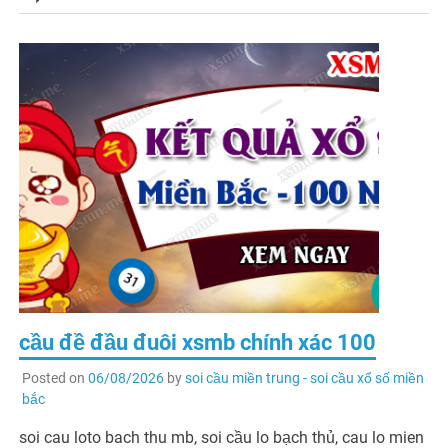
cầu đề đầu đuôi xsmb chính xác 100
Posted on
06/08/2026
by
soi cầu miền trung - soi cầu xổ số miền
bắc
soi cau loto bach thu mb, soi cầu lo bạch thủ, cau lo mien