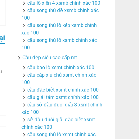
cầu lô xiên 4 xsmb chính xác 100
cầu song thủ đề xsmb chính xác
100
cầu song thủ lô kép xsmb chính
xác 100
ại
cầu song thủ lô xsmb chính xác
100
Cầu đẹp siêu cao cấp mt
cầu bao lô xsmt chính xác 100
u
cầu cặp xíu chủ xsmt chính xác
100
cầu đặc biệt xsmt chính xác 100
cầu giải tám xsmt chính xác 100
cầu sớ đầu đuôi giải 8 xsmt chính
xác 100
sớ đầu đuôi giải đặc biệt xsmt
chính xác 100
cầu song thủ lô xsmt chính xác