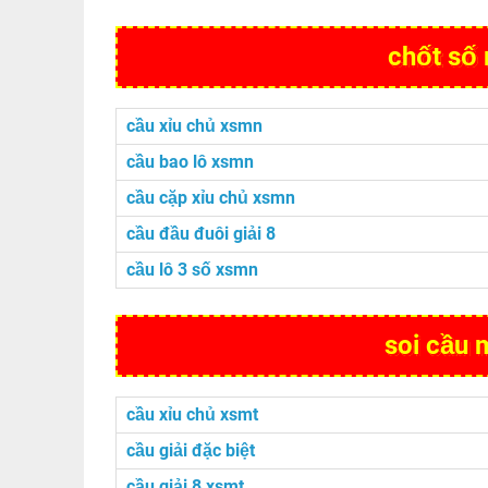
chốt số
cầu xỉu chủ xsmn
cầu bao lô xsmn
cầu cặp xỉu chủ xsmn
cầu đầu đuôi giải 8
cầu lô 3 số xsmn
soi cầu 
cầu xỉu chủ xsmt
cầu giải đặc biệt
cầu giải 8 xsmt