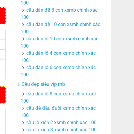
100
cầu dàn đề 8 con xsmb chính xác
100
cầu dàn đề 10 con xsmb chính xác
100
cầu dàn lô 10 con xsmb chính xác
100
cầu dàn lô 4 con xsmb chính xác
100
cầu dàn lô 6 con xsmb chính xác
100
Cầu đẹp siêu víp mb
cầu dàn lô 8 con xsmb chính xác
100
cầu đề đầu đuôi xsmb chính xác
100
cầu lô xiên 2 xsmb chính xác 100
cầu lô xiên 3 xsmb chính xác 100