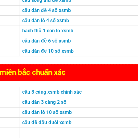
cầu song thủ đề xsmb
cầu dàn đề 4 số xsmb
cầu dàn lô 4 số xsmb
bạch thủ 1 con lô xsmb
cầu dàn đề 6 số xsmb
cầu dàn đề 10 số xsmb
 miền bắc chuẩn xác
cầu 3 càng xsmb chính xác
cầu dàn 3 càng 2 số
cầu dàn lô 10 số xsmb
cầu đề đầu đuôi xsmb