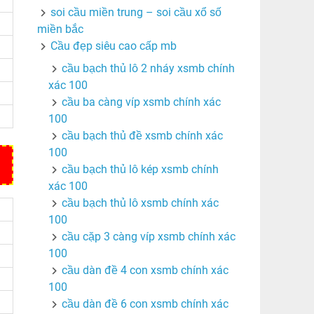
soi cầu miền trung – soi cầu xổ số
miền bắc
Cầu đẹp siêu cao cấp mb
cầu bạch thủ lô 2 nháy xsmb chính
xác 100
cầu ba càng víp xsmb chính xác
100
cầu bạch thủ đề xsmb chính xác
100
cầu bạch thủ lô kép xsmb chính
xác 100
cầu bạch thủ lô xsmb chính xác
100
cầu cặp 3 càng víp xsmb chính xác
100
cầu dàn đề 4 con xsmb chính xác
100
cầu dàn đề 6 con xsmb chính xác