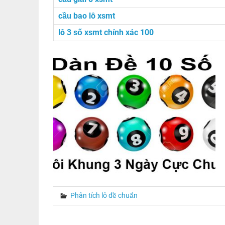
cầu bao lô xsmt
lô 3 số xsmt chính xác 100
Phân tích lô đề chuẩn