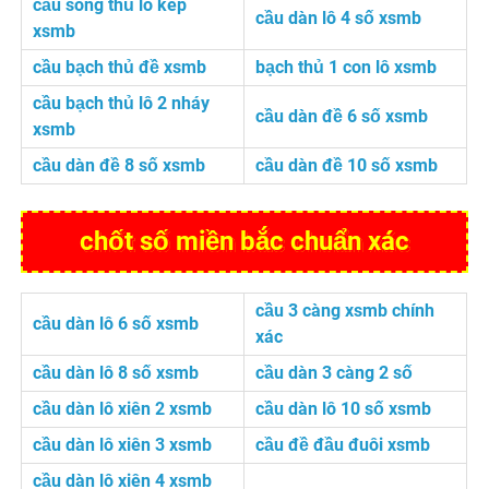
cầu song thủ lô kép
cầu dàn lô 4 số xsmb
xsmb
cầu bạch thủ đề xsmb
bạch thủ 1 con lô xsmb
cầu bạch thủ lô 2 nháy
cầu dàn đề 6 số xsmb
xsmb
cầu dàn đề 8 số xsmb
cầu dàn đề 10 số xsmb
chốt số miền bắc chuẩn xác
cầu 3 càng xsmb chính
cầu dàn lô 6 số xsmb
xác
cầu dàn lô 8 số xsmb
cầu dàn 3 càng 2 số
cầu dàn lô xiên 2 xsmb
cầu dàn lô 10 số xsmb
cầu dàn lô xiên 3 xsmb
cầu đề đầu đuôi xsmb
cầu dàn lô xiên 4 xsmb