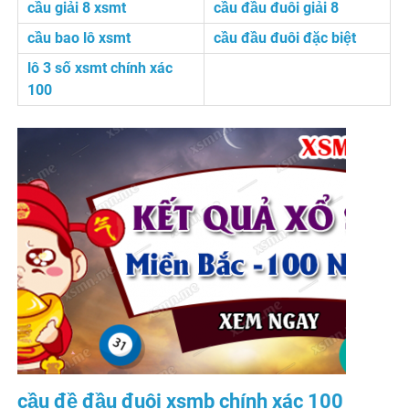
cầu giải 8 xsmt
cầu đầu đuôi giải 8
cầu bao lô xsmt
cầu đầu đuôi đặc biệt
lô 3 số xsmt chính xác
100
cầu đề đầu đuôi xsmb chính xác 100