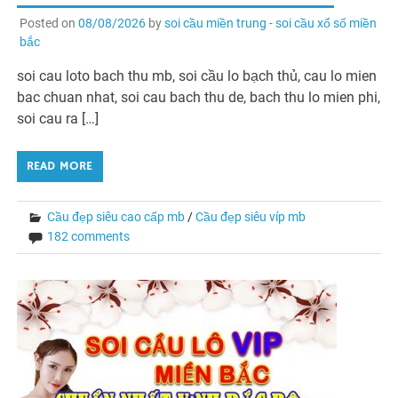
Posted on
08/08/2026
by
soi cầu miền trung - soi cầu xổ số miền
bắc
soi cau loto bach thu mb, soi cầu lo bạch thủ, cau lo mien
bac chuan nhat, soi cau bach thu de, bach thu lo mien phi,
soi cau ra […]
READ MORE
Cầu đẹp siêu cao cấp mb
/
Cầu đẹp siêu víp mb
182 comments