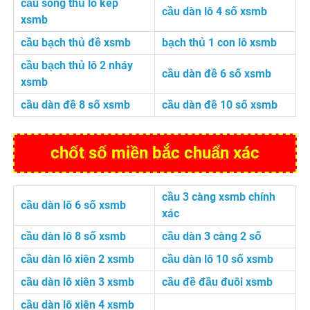
cầu song thủ lô kép
cầu dàn lô 4 số xsmb
xsmb
cầu bạch thủ đề xsmb
bạch thủ 1 con lô xsmb
cầu bạch thủ lô 2 nháy
cầu dàn đề 6 số xsmb
xsmb
cầu dàn đề 8 số xsmb
cầu dàn đề 10 số xsmb
chốt số miền bắc chuẩn xác
cầu 3 càng xsmb chính
cầu dàn lô 6 số xsmb
xác
cầu dàn lô 8 số xsmb
cầu dàn 3 càng 2 số
cầu dàn lô xiên 2 xsmb
cầu dàn lô 10 số xsmb
cầu dàn lô xiên 3 xsmb
cầu đề đầu đuôi xsmb
cầu dàn lô xiên 4 xsmb