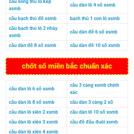
cầu song thủ lô kép
cầu dàn lô 4 số xsmb
xsmb
cầu bạch thủ đề xsmb
bạch thủ 1 con lô xsmb
cầu bạch thủ lô 2 nháy
cầu dàn đề 6 số xsmb
xsmb
cầu dàn đề 8 số xsmb
cầu dàn đề 10 số xsmb
chốt số miền bắc chuẩn xác
cầu 3 càng xsmb chính
cầu dàn lô 6 số xsmb
xác
cầu dàn lô 8 số xsmb
cầu dàn 3 càng 2 số
cầu dàn lô xiên 2 xsmb
cầu dàn lô 10 số xsmb
cầu dàn lô xiên 3 xsmb
cầu đề đầu đuôi xsmb
cầu dàn lô xiên 4 xsmb