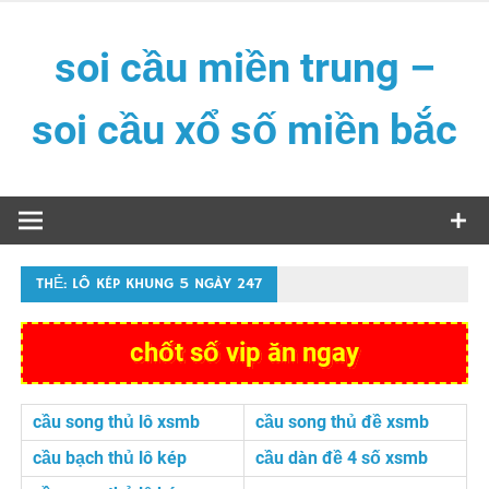
Skip
to
soi cầu miền trung –
content
soi cầu xổ số miền bắc
soi cầu miền trung – soi cầu xổ số miền bắc
THẺ:
LÔ KÉP KHUNG 5 NGÀY 247
chốt số vip ăn ngay
cầu song thủ lô xsmb
cầu song thủ đề xsmb
cầu bạch thủ lô kép
cầu dàn đề 4 số xsmb