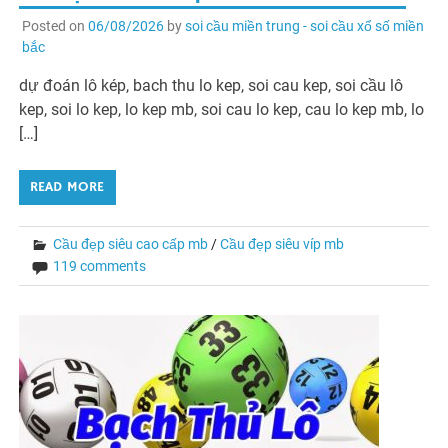
Posted on
06/08/2026
by
soi cầu miền trung - soi cầu xổ số miền
bắc
dự đoán lô kép, bach thu lo kep, soi cau kep, soi cầu lô
kep, soi lo kep, lo kep mb, soi cau lo kep, cau lo kep mb, lo
[…]
READ MORE
Cầu đẹp siêu cao cấp mb
/
Cầu đẹp siêu víp mb
119 comments