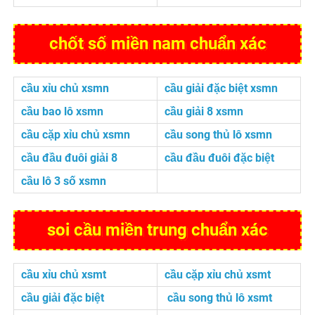
chốt số miền nam chuẩn xác
cầu xỉu chủ xsmn
cầu giải đặc biệt xsmn
cầu bao lô xsmn
cầu giải 8 xsmn
cầu cặp xỉu chủ xsmn
cầu song thủ lô xsmn
cầu đầu đuôi giải 8
cầu đầu đuôi đặc biệt
cầu lô 3 số xsmn
soi cầu miền trung chuẩn xác
cầu xỉu chủ xsmt
cầu cặp xỉu chủ xsmt
cầu giải đặc biệt
cầu song thủ lô xsmt