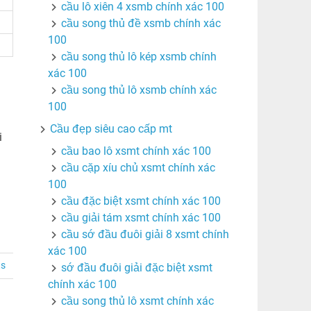
cầu lô xiên 4 xsmb chính xác 100
cầu song thủ đề xsmb chính xác
100
cầu song thủ lô kép xsmb chính
xác 100
cầu song thủ lô xsmb chính xác
100
Cầu đẹp siêu cao cấp mt
i
cầu bao lô xsmt chính xác 100
cầu cặp xíu chủ xsmt chính xác
100
cầu đặc biệt xsmt chính xác 100
cầu giải tám xsmt chính xác 100
cầu sớ đầu đuôi giải 8 xsmt chính
xác 100
ts
sớ đầu đuôi giải đặc biệt xsmt
chính xác 100
cầu song thủ lô xsmt chính xác