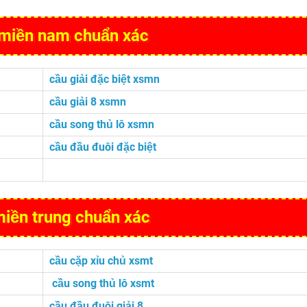
 miền nam chuẩn xác
cầu giải đặc biệt xsmn
cầu giải 8 xsmn
cầu song thủ lô xsmn
cầu đầu đuôi đặc biệt
miền trung chuẩn xác
cầu cặp xỉu chủ xsmt
cầu song thủ lô xsmt
cầu đầu đuôi giải 8