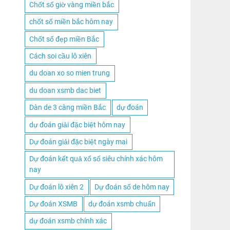
Chốt số giờ vàng miền bắc
chốt số miền bắc hôm nay
Chốt số đẹp miền Bắc
Cách soi cầu lô xiên
du doan xo so mien trung
du doan xsmb dac biet
Dàn de 3 càng miền Bắc
dự đoán
dự đoán giải đặc biệt hôm nay
Dự đoán giải đặc biệt ngày mai
Dự đoán kết quả xổ số siêu chính xác hôm
nay
Dự đoán lô xiên 2
Dự đoán số de hôm nay
Dự đoán XSMB
dự đoán xsmb chuẩn
dự đoán xsmb chính xác