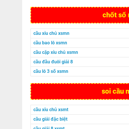
chốt số
cầu xỉu chủ xsmn
cầu bao lô xsmn
cầu cặp xỉu chủ xsmn
cầu đầu đuôi giải 8
cầu lô 3 số xsmn
soi cầu 
cầu xỉu chủ xsmt
cầu giải đặc biệt
cầu giải 8 xsmt