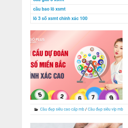
cầu bao lô xsmt
lô 3 số xsmt chính xác 100
Cầu đẹp siêu cao cấp mb
/
Cầu đẹp siêu víp mb