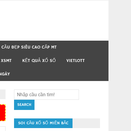
CẦU ĐẸP SIÊU CAO CẤP MT
XSMT
KẾT QUẢ XỔ SỐ
VIETLOTT
NGÀY
SEARCH
SOI CẦU XỔ SỐ MIỀN BẮC