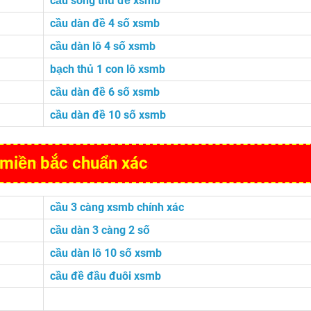
cầu song thủ đề xsmb
cầu dàn đề 4 số xsmb
cầu dàn lô 4 số xsmb
bạch thủ 1 con lô xsmb
cầu dàn đề 6 số xsmb
cầu dàn đề 10 số xsmb
 miền bắc chuẩn xác
cầu 3 càng xsmb chính xác
cầu dàn 3 càng 2 số
cầu dàn lô 10 số xsmb
cầu đề đầu đuôi xsmb