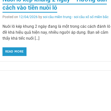
cách vào tiền nuôi lô
Posted on
12/04/2026
by
soi cầu miền trung - soi cầu xổ số miền bắc
Nuôi lô kép khung 2 ngày đang là một trong các cách đánh lô
đề khá hiệu quả hiện nay, nhiều người áp dụng. Bạn sẽ cảm
thấy khá tiếc nuối […]
READ MORE