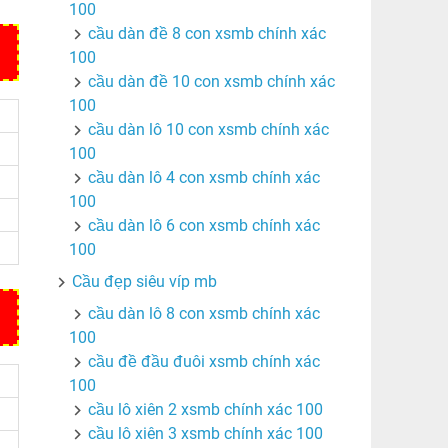
100
cầu dàn đề 8 con xsmb chính xác
100
cầu dàn đề 10 con xsmb chính xác
100
cầu dàn lô 10 con xsmb chính xác
100
cầu dàn lô 4 con xsmb chính xác
100
cầu dàn lô 6 con xsmb chính xác
100
Cầu đẹp siêu víp mb
cầu dàn lô 8 con xsmb chính xác
100
cầu đề đầu đuôi xsmb chính xác
100
cầu lô xiên 2 xsmb chính xác 100
cầu lô xiên 3 xsmb chính xác 100