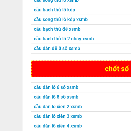
cầu song thủ lô xsmb
cầu bạch thủ lô kép
cầu song thủ lô kép xsmb
cầu bạch thủ đề xsmb
cầu bạch thủ lô 2 nháy xsmb
cầu dàn đề 8 số xsmb
chốt số
cầu dàn lô 6 số xsmb
cầu dàn lô 8 số xsmb
cầu dàn lô xiên 2 xsmb
cầu dàn lô xiên 3 xsmb
cầu dàn lô xiên 4 xsmb