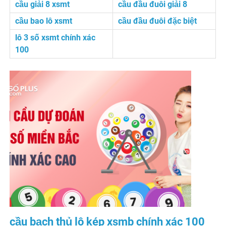
cầu giải 8 xsmt
cầu đầu đuôi giải 8
cầu bao lô xsmt
cầu đầu đuôi đặc biệt
lô 3 số xsmt chính xác
100
cầu bạch thủ lô kép xsmb chính xác 100