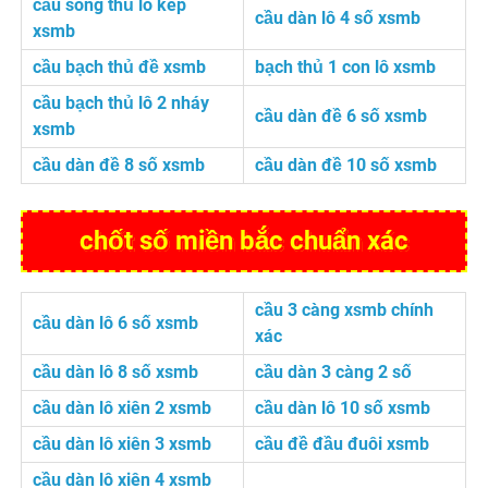
cầu song thủ lô kép
cầu dàn lô 4 số xsmb
xsmb
cầu bạch thủ đề xsmb
bạch thủ 1 con lô xsmb
cầu bạch thủ lô 2 nháy
cầu dàn đề 6 số xsmb
xsmb
cầu dàn đề 8 số xsmb
cầu dàn đề 10 số xsmb
chốt số miền bắc chuẩn xác
cầu 3 càng xsmb chính
cầu dàn lô 6 số xsmb
xác
cầu dàn lô 8 số xsmb
cầu dàn 3 càng 2 số
cầu dàn lô xiên 2 xsmb
cầu dàn lô 10 số xsmb
cầu dàn lô xiên 3 xsmb
cầu đề đầu đuôi xsmb
cầu dàn lô xiên 4 xsmb