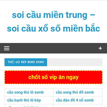
Skip
to
soi cầu miền trung –
content
soi cầu xổ số miền bắc
soi cầu miền trung – soi cầu xổ số miền bắc
THẺ:
LO KEP BINH DINH
chốt số vip ăn ngay
cầu song thủ lô xsmb
cầu song thủ đề xsmb
cầu bạch thủ lô kép
cầu dàn đề 4 số xsmb