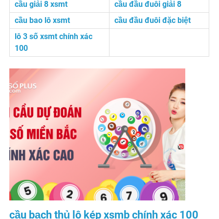
cầu giải 8 xsmt
cầu đầu đuôi giải 8
cầu bao lô xsmt
cầu đầu đuôi đặc biệt
lô 3 số xsmt chính xác
100
cầu bạch thủ lô kép xsmb chính xác 100