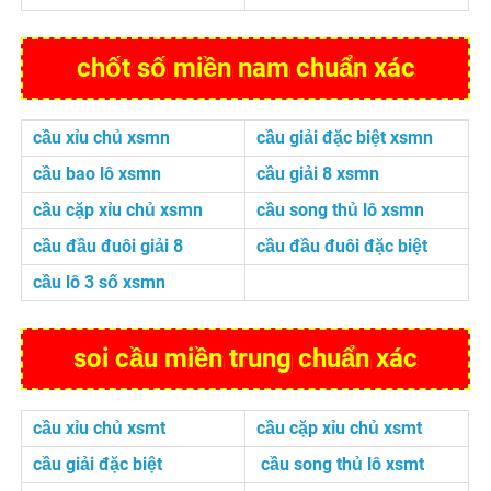
chốt số miền nam chuẩn xác
cầu xỉu chủ xsmn
cầu giải đặc biệt xsmn
cầu bao lô xsmn
cầu giải 8 xsmn
cầu cặp xỉu chủ xsmn
cầu song thủ lô xsmn
cầu đầu đuôi giải 8
cầu đầu đuôi đặc biệt
cầu lô 3 số xsmn
soi cầu miền trung chuẩn xác
cầu xỉu chủ xsmt
cầu cặp xỉu chủ xsmt
cầu giải đặc biệt
cầu song thủ lô xsmt