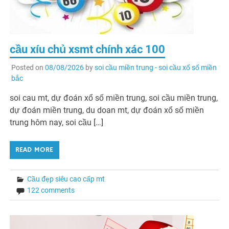
cầu xíu chủ xsmt chính xác 100
Posted on
08/08/2026
by
soi cầu miền trung - soi cầu xổ số miền
bắc
soi cau mt, dự đoán xổ số miền trung, soi cầu miền trung,
dự đoán miền trung, du doan mt, dự đoán xổ số miền
trung hôm nay, soi cầu […]
READ MORE
Cầu đẹp siêu cao cấp mt
122 comments