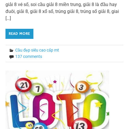
giải 8 vé số, soi cầu giải 8 miền trung, giải 8 là đầu hay
đuôi, giải 8, giải 8 xổ số, trúng giải 8, trúng số giải 8, giai
[…]
READ MORE
Cầu đẹp siêu cao cấp mt
137 comments