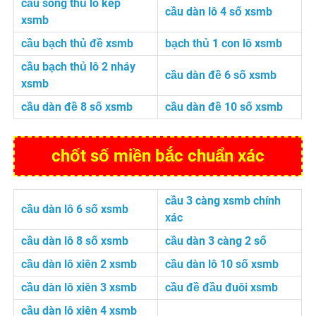
cầu song thủ lô kép
cầu dàn lô 4 số xsmb
xsmb
cầu bạch thủ đề xsmb
bạch thủ 1 con lô xsmb
cầu bạch thủ lô 2 nháy
cầu dàn đề 6 số xsmb
xsmb
cầu dàn đề 8 số xsmb
cầu dàn đề 10 số xsmb
chốt số miền bắc chuẩn xác
cầu 3 càng xsmb chính
cầu dàn lô 6 số xsmb
xác
cầu dàn lô 8 số xsmb
cầu dàn 3 càng 2 số
cầu dàn lô xiên 2 xsmb
cầu dàn lô 10 số xsmb
cầu dàn lô xiên 3 xsmb
cầu đề đầu đuôi xsmb
cầu dàn lô xiên 4 xsmb