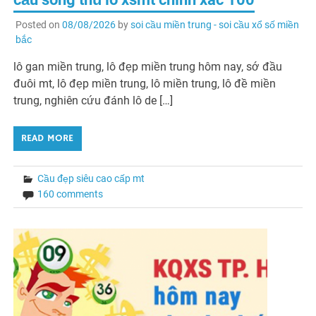
Posted on
08/08/2026
by
soi cầu miền trung - soi cầu xổ số miền
bắc
lô gan miền trung, lô đẹp miền trung hôm nay, sớ đầu
đuôi mt, lô đẹp miền trung, lô miền trung, lô đề miền
trung, nghiên cứu đánh lô de […]
READ MORE
Cầu đẹp siêu cao cấp mt
160 comments