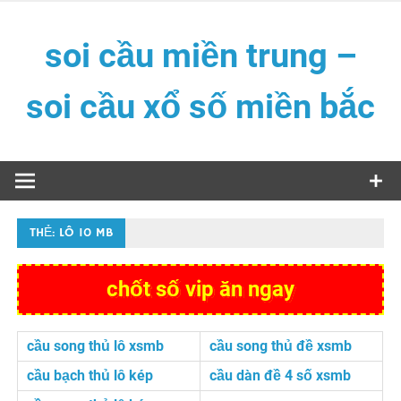
Skip
to
soi cầu miền trung –
content
soi cầu xổ số miền bắc
soi cầu miền trung – soi cầu xổ số miền bắc
THẺ:
LÔ 10 MB
chốt số vip ăn ngay
cầu song thủ lô xsmb
cầu song thủ đề xsmb
cầu bạch thủ lô kép
cầu dàn đề 4 số xsmb