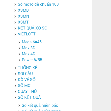
Sổ mơ lô đề chuẩn 100
XSMB
XSMN
XSMT
KẾT QUẢ XỔ SỐ
VIETLOTT
Mega 6×45
Max 3D
Max 4D
Power 6/55
THỐNG KÊ
SOI CẦU
DÒ VÉ SỐ
SỔ MƠ
QUAY THỬ
SỐ KẾT QUẢ
Số kết quả miền bắc