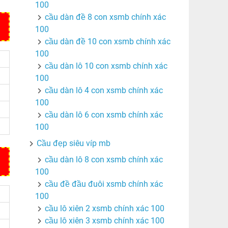
100
cầu dàn đề 8 con xsmb chính xác
100
cầu dàn đề 10 con xsmb chính xác
100
cầu dàn lô 10 con xsmb chính xác
100
cầu dàn lô 4 con xsmb chính xác
100
cầu dàn lô 6 con xsmb chính xác
100
Cầu đẹp siêu víp mb
cầu dàn lô 8 con xsmb chính xác
100
cầu đề đầu đuôi xsmb chính xác
100
cầu lô xiên 2 xsmb chính xác 100
cầu lô xiên 3 xsmb chính xác 100