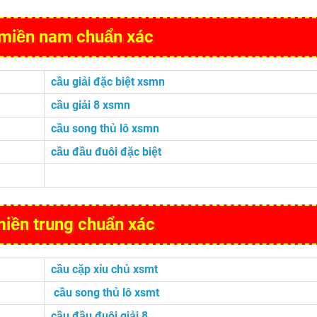
 miền nam chuẩn xác
cầu giải đặc biệt xsmn
cầu giải 8 xsmn
cầu song thủ lô xsmn
cầu đầu đuôi đặc biệt
miền trung chuẩn xác
cầu cặp xỉu chủ xsmt
cầu song thủ lô xsmt
cầu đầu đuôi giải 8