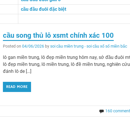
cầu đầu đuôi đặc biệt
cầu song thủ lô xsmt chính xác 100
Posted on
04/06/2026
by
soi cầu miền trung - soi cầu xổ số miền bắc
lô gan miền trung, lô đẹp miền trung hôm nay, sớ đầu đuôi mt
lô đẹp miền trung, lô miền trung, lô đề miền trung, nghiên cứ
đánh lô de […]
READ MORE
160 commen