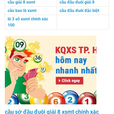
cầu giải 8 xsmt
cầu đầu đuôi giải 8
cầu bao lô xsmt
cầu đầu đuôi đặc biệt
lô 3 số xsmt chính xác
100
cầu sớ đầu đuôi giải 8 xsmt chính xác