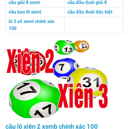
cầu giải 8 xsmt
cầu đầu đuôi giải 8
cầu bao lô xsmt
cầu đầu đuôi đặc biệt
lô 3 số xsmt chính xác
100
cầu lô xiên 2 xsmb chính xác 100