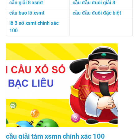
cầu giải 8 xsmt
cầu đầu đuôi giải 8
cầu bao lô xsmt
cầu đầu đuôi đặc biệt
lô 3 số xsmt chính xác
100
cầu giải tám xsmn chính xác 100