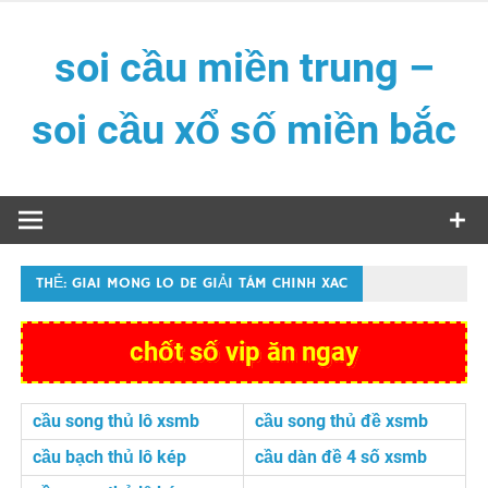
Skip
to
soi cầu miền trung –
content
soi cầu xổ số miền bắc
soi cầu miền trung – soi cầu xổ số miền bắc
THẺ:
GIAI MONG LO DE GIẢI TÁM CHINH XAC
chốt số vip ăn ngay
cầu song thủ lô xsmb
cầu song thủ đề xsmb
cầu bạch thủ lô kép
cầu dàn đề 4 số xsmb