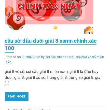
cầu sớ đầu đuôi giải 8 xsmn chính xác
100
Posted on
08/08/2026
by
soi cầu miền trung - soi cầu xổ số miền
bắc
giải 8 vé số, soi cầu giải 8 miền nam, giải 8 là đầu hay
đuôi, giải 8, giải 8 xổ số, trúng giải 8, trúng số giải 8, giai
[…]
READ MORE