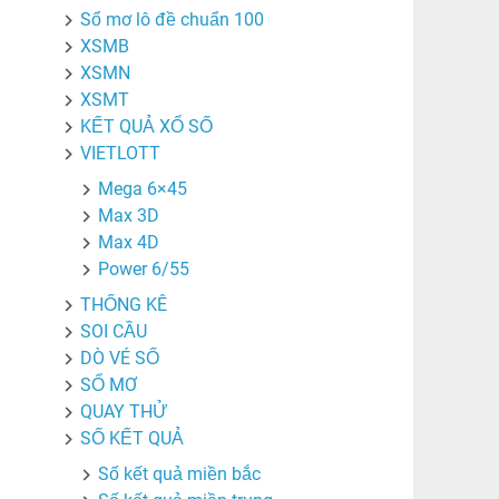
Sổ mơ lô đề chuẩn 100
XSMB
XSMN
XSMT
KẾT QUẢ XỔ SỐ
VIETLOTT
Mega 6×45
Max 3D
Max 4D
Power 6/55
THỐNG KÊ
SOI CẦU
DÒ VÉ SỐ
SỔ MƠ
QUAY THỬ
SỐ KẾT QUẢ
Số kết quả miền bắc