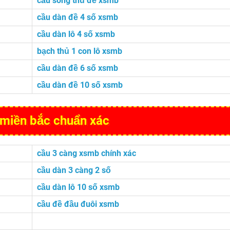
cầu song thủ đề xsmb
cầu dàn đề 4 số xsmb
cầu dàn lô 4 số xsmb
bạch thủ 1 con lô xsmb
cầu dàn đề 6 số xsmb
cầu dàn đề 10 số xsmb
 miền bắc chuẩn xác
cầu 3 càng xsmb chính xác
cầu dàn 3 càng 2 số
cầu dàn lô 10 số xsmb
cầu đề đầu đuôi xsmb