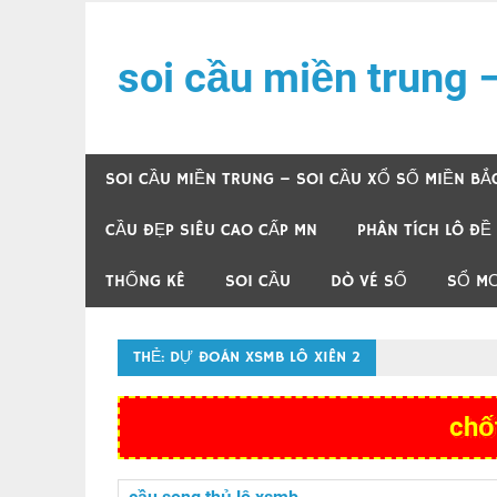
Skip
to
soi cầu miền trung 
content
soi cầu miền trung – soi cầu xổ số miền bắc
SOI CẦU MIỀN TRUNG – SOI CẦU XỔ SỐ MIỀN BẮ
CẦU ĐẸP SIÊU CAO CẤP MN
PHÂN TÍCH LÔ ĐỀ
THỐNG KÊ
SOI CẦU
DÒ VÉ SỐ
SỔ M
THẺ:
DỰ ĐOÁN XSMB LÔ XIÊN 2
chố