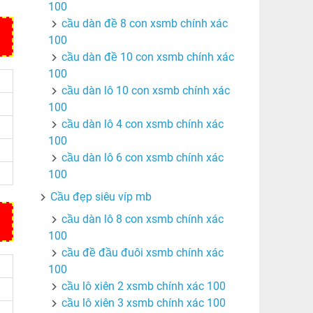
100
cầu dàn đề 8 con xsmb chính xác
100
cầu dàn đề 10 con xsmb chính xác
100
cầu dàn lô 10 con xsmb chính xác
100
cầu dàn lô 4 con xsmb chính xác
100
cầu dàn lô 6 con xsmb chính xác
100
Cầu đẹp siêu víp mb
cầu dàn lô 8 con xsmb chính xác
100
cầu đề đầu đuôi xsmb chính xác
100
cầu lô xiên 2 xsmb chính xác 100
cầu lô xiên 3 xsmb chính xác 100