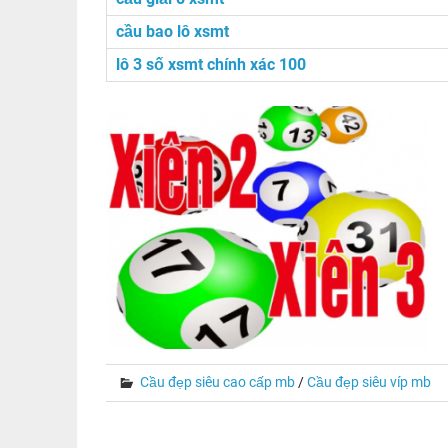
cầu bao lô xsmt
lô 3 số xsmt chính xác 100
Cầu đẹp siêu cao cấp mb
/
Cầu đẹp siêu víp mb