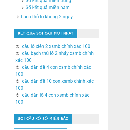
Số kết quả miền trung
Số kết quả miền nam
bạch thủ lô khung 2 ngày
KẾT QUẢ SOI CẦU MỚI NHẤT
cầu lô xiên 2 xsmb chính xác 100
cầu bạch thủ lô 2 nháy xsmb chính
xác 100
cầu dàn đề 4 con xsmb chính xác
100
cầu dàn đề 10 con xsmb chính xác
100
cầu dàn lô 4 con xsmb chính xác
100
SOI CẦU XỔ SỐ MIỀN BẮC