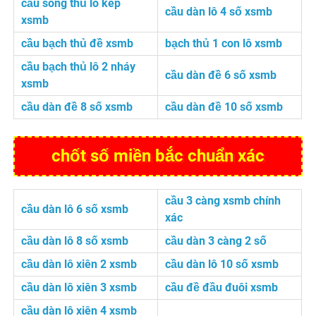
cầu song thủ lô kép
cầu dàn lô 4 số xsmb
xsmb
cầu bạch thủ đề xsmb
bạch thủ 1 con lô xsmb
cầu bạch thủ lô 2 nháy
cầu dàn đề 6 số xsmb
xsmb
cầu dàn đề 8 số xsmb
cầu dàn đề 10 số xsmb
chốt số miền bắc chuẩn xác
cầu 3 càng xsmb chính
cầu dàn lô 6 số xsmb
xác
cầu dàn lô 8 số xsmb
cầu dàn 3 càng 2 số
cầu dàn lô xiên 2 xsmb
cầu dàn lô 10 số xsmb
cầu dàn lô xiên 3 xsmb
cầu đề đầu đuôi xsmb
cầu dàn lô xiên 4 xsmb