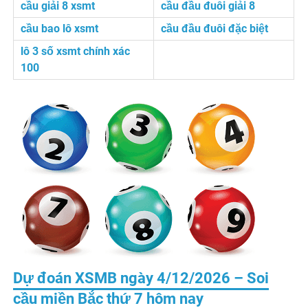
cầu giải 8 xsmt
cầu đầu đuôi giải 8
cầu bao lô xsmt
cầu đầu đuôi đặc biệt
lô 3 số xsmt chính xác
100
Dự đoán XSMB ngày 4/12/2026 – Soi
cầu miền Bắc thứ 7 hôm nay