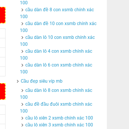
100
cầu dàn đề 8 con xsmb chính xác
100
cầu dàn đề 10 con xsmb chính xác
100
cầu dàn lô 10 con xsmb chính xác
100
cầu dàn lô 4 con xsmb chính xác
100
cầu dàn lô 6 con xsmb chính xác
100
Cầu đẹp siêu víp mb
cầu dàn lô 8 con xsmb chính xác
100
cầu đề đầu đuôi xsmb chính xác
100
cầu lô xiên 2 xsmb chính xác 100
cầu lô xiên 3 xsmb chính xác 100