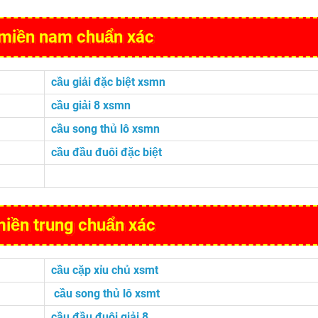
 miền nam chuẩn xác
cầu giải đặc biệt xsmn
cầu giải 8 xsmn
cầu song thủ lô xsmn
cầu đầu đuôi đặc biệt
miền trung chuẩn xác
cầu cặp xỉu chủ xsmt
cầu song thủ lô xsmt
cầu đầu đuôi giải 8