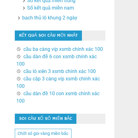
Số kết quả miền trung
Số kết quả miền nam
bạch thủ lô khung 2 ngày
KẾT QUẢ SOI CẦU MỚI NHẤT
cầu ba càng víp xsmb chính xác 100
cầu dàn đề 6 con xsmb chính xác
100
cầu lô xiên 3 xsmb chính xác 100
cầu cặp 3 càng víp xsmb chính xác
100
cầu dàn đề 10 con xsmb chính xác
100
SOI CẦU XỔ SỐ MIỀN BẮC
Chốt số giờ vàng miền bắc