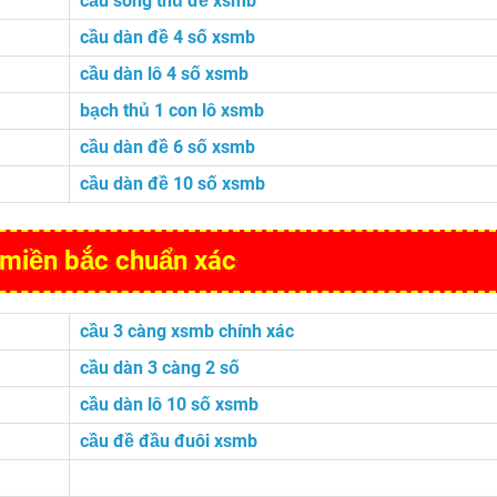
cầu song thủ đề xsmb
cầu dàn đề 4 số xsmb
cầu dàn lô 4 số xsmb
bạch thủ 1 con lô xsmb
cầu dàn đề 6 số xsmb
cầu dàn đề 10 số xsmb
 miền bắc chuẩn xác
cầu 3 càng xsmb chính xác
cầu dàn 3 càng 2 số
cầu dàn lô 10 số xsmb
cầu đề đầu đuôi xsmb