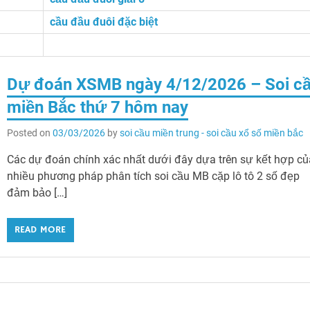
cầu đầu đuôi đặc biệt
Dự đoán XSMB ngày 4/12/2026 – Soi c
miền Bắc thứ 7 hôm nay
Posted on
03/03/2026
by
soi cầu miền trung - soi cầu xổ số miền bắc
Các dự đoán chính xác nhất dưới đây dựa trên sự kết hợp củ
nhiều phương pháp phân tích soi cầu MB cặp lô tô 2 số đẹp
đảm bảo […]
READ MORE