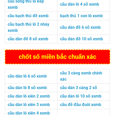
cầu song thủ lô kép
cầu dàn lô 4 số xsmb
xsmb
cầu bạch thủ đề xsmb
bạch thủ 1 con lô xsmb
cầu bạch thủ lô 2 nháy
cầu dàn đề 6 số xsmb
xsmb
cầu dàn đề 8 số xsmb
cầu dàn đề 10 số xsmb
chốt số miền bắc chuẩn xác
cầu 3 càng xsmb chính
cầu dàn lô 6 số xsmb
xác
cầu dàn lô 8 số xsmb
cầu dàn 3 càng 2 số
cầu dàn lô xiên 2 xsmb
cầu dàn lô 10 số xsmb
cầu dàn lô xiên 3 xsmb
cầu đề đầu đuôi xsmb
cầu dàn lô xiên 4 xsmb