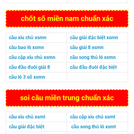
chốt số miền nam chuẩn xác
cầu xỉu chủ xsmn
cầu giải đặc biệt xsmn
cầu bao lô xsmn
cầu giải 8 xsmn
cầu cặp xỉu chủ xsmn
cầu song thủ lô xsmn
cầu đầu đuôi giải 8
cầu đầu đuôi đặc biệt
cầu lô 3 số xsmn
soi cầu miền trung chuẩn xác
cầu xỉu chủ xsmt
cầu cặp xỉu chủ xsmt
cầu giải đặc biệt
cầu song thủ lô xsmt