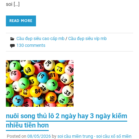
soi […]
READ MORE
Cầu đẹp siêu cao cấp mb
/
Cầu đẹp siêu víp mb
130 comments
nuôi song thủ lô 2 ngày hay 3 ngày kiếm
nhiều tiền hơn
Posted on
08/05/2026
by
soi cầu miền trung - soi cầu xổ số miền