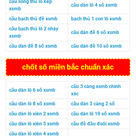
cầu song thủ lô kép
cầu dàn lô 4 số xsmb
xsmb
cầu bạch thủ đề xsmb
bạch thủ 1 con lô xsmb
cầu bạch thủ lô 2 nháy
cầu dàn đề 6 số xsmb
xsmb
cầu dàn đề 8 số xsmb
cầu dàn đề 10 số xsmb
chốt số miền bắc chuẩn xác
cầu 3 càng xsmb chính
cầu dàn lô 6 số xsmb
xác
cầu dàn lô 8 số xsmb
cầu dàn 3 càng 2 số
cầu dàn lô xiên 2 xsmb
cầu dàn lô 10 số xsmb
cầu dàn lô xiên 3 xsmb
cầu đề đầu đuôi xsmb
cầu dàn lô xiên 4 xsmb