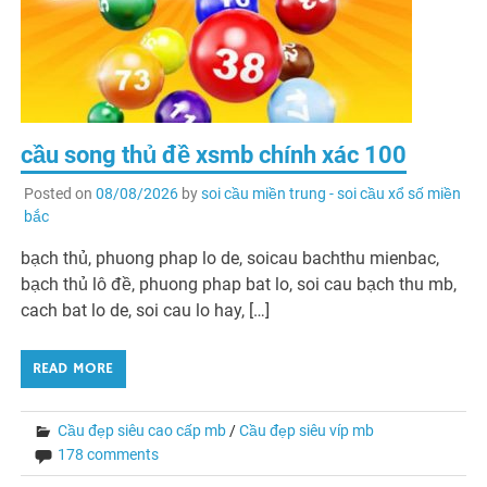
cầu song thủ đề xsmb chính xác 100
Posted on
08/08/2026
by
soi cầu miền trung - soi cầu xổ số miền
bắc
bạch thủ, phuong phap lo de, soicau bachthu mienbac,
bạch thủ lô đề, phuong phap bat lo, soi cau bạch thu mb,
cach bat lo de, soi cau lo hay, […]
READ MORE
Cầu đẹp siêu cao cấp mb
/
Cầu đẹp siêu víp mb
178 comments