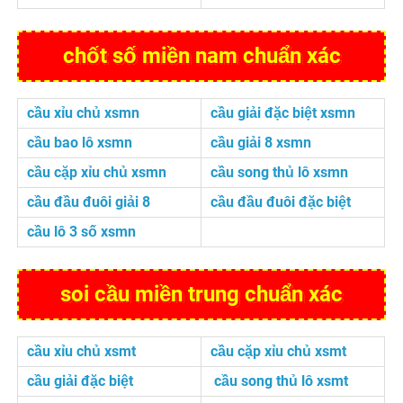
chốt số miền nam chuẩn xác
cầu xỉu chủ xsmn
cầu giải đặc biệt xsmn
cầu bao lô xsmn
cầu giải 8 xsmn
cầu cặp xỉu chủ xsmn
cầu song thủ lô xsmn
cầu đầu đuôi giải 8
cầu đầu đuôi đặc biệt
cầu lô 3 số xsmn
soi cầu miền trung chuẩn xác
cầu xỉu chủ xsmt
cầu cặp xỉu chủ xsmt
cầu giải đặc biệt
cầu song thủ lô xsmt