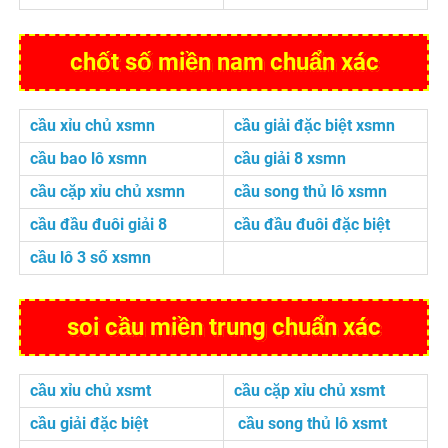
chốt số miền nam chuẩn xác
cầu xỉu chủ xsmn
cầu giải đặc biệt xsmn
cầu bao lô xsmn
cầu giải 8 xsmn
cầu cặp xỉu chủ xsmn
cầu song thủ lô xsmn
cầu đầu đuôi giải 8
cầu đầu đuôi đặc biệt
cầu lô 3 số xsmn
soi cầu miền trung chuẩn xác
cầu xỉu chủ xsmt
cầu cặp xỉu chủ xsmt
cầu giải đặc biệt
cầu song thủ lô xsmt