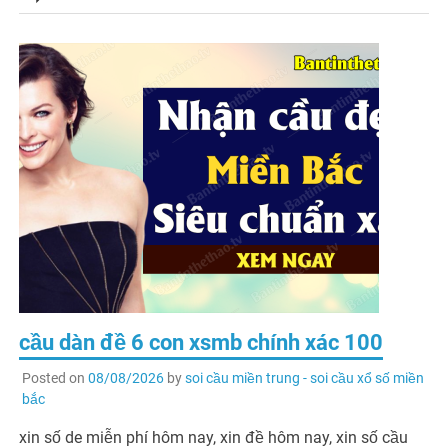
cầu dàn đề 6 con xsmb chính xác 100
Posted on
08/08/2026
by
soi cầu miền trung - soi cầu xổ số miền
bắc
xin số de miễn phí hôm nay, xin đề hôm nay, xin số cầu