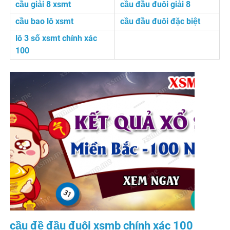
cầu giải 8 xsmt
cầu đầu đuôi giải 8
cầu bao lô xsmt
cầu đầu đuôi đặc biệt
lô 3 số xsmt chính xác
100
cầu đề đầu đuôi xsmb chính xác 100