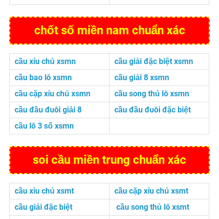
chốt số miền nam chuẩn xác
cầu xỉu chủ xsmn
cầu giải đặc biệt xsmn
cầu bao lô xsmn
cầu giải 8 xsmn
cầu cặp xỉu chủ xsmn
cầu song thủ lô xsmn
cầu đầu đuôi giải 8
cầu đầu đuôi đặc biệt
cầu lô 3 số xsmn
soi cầu miền trung chuẩn xác
cầu xỉu chủ xsmt
cầu cặp xỉu chủ xsmt
cầu giải đặc biệt
cầu song thủ lô xsmt