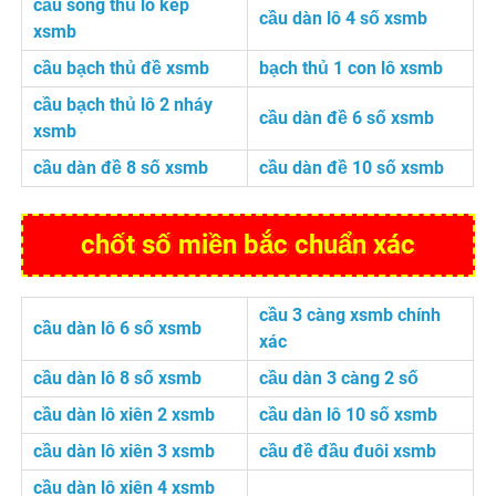
cầu song thủ lô kép
cầu dàn lô 4 số xsmb
xsmb
cầu bạch thủ đề xsmb
bạch thủ 1 con lô xsmb
cầu bạch thủ lô 2 nháy
cầu dàn đề 6 số xsmb
xsmb
cầu dàn đề 8 số xsmb
cầu dàn đề 10 số xsmb
chốt số miền bắc chuẩn xác
cầu 3 càng xsmb chính
cầu dàn lô 6 số xsmb
xác
cầu dàn lô 8 số xsmb
cầu dàn 3 càng 2 số
cầu dàn lô xiên 2 xsmb
cầu dàn lô 10 số xsmb
cầu dàn lô xiên 3 xsmb
cầu đề đầu đuôi xsmb
cầu dàn lô xiên 4 xsmb