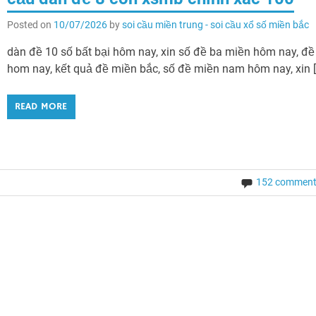
Posted on
10/07/2026
by
soi cầu miền trung - soi cầu xổ số miền bắc
dàn đề 10 số bất bại hôm nay, xin số đề ba miền hôm nay, đề
hom nay, kết quả đề miền bắc, số đề miền nam hôm nay, xin 
READ MORE
152 commen