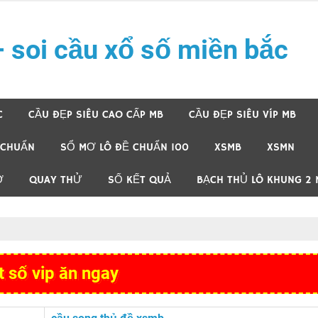
– soi cầu xổ số miền bắc
C
CẦU ĐẸP SIÊU CAO CẤP MB
CẦU ĐẸP SIÊU VÍP MB
 CHUẨN
SỔ MƠ LÔ ĐỀ CHUẨN 100
XSMB
XSMN
Ơ
QUAY THỬ
SỐ KẾT QUẢ
BẠCH THỦ LÔ KHUNG 2 
t số vip ăn ngay