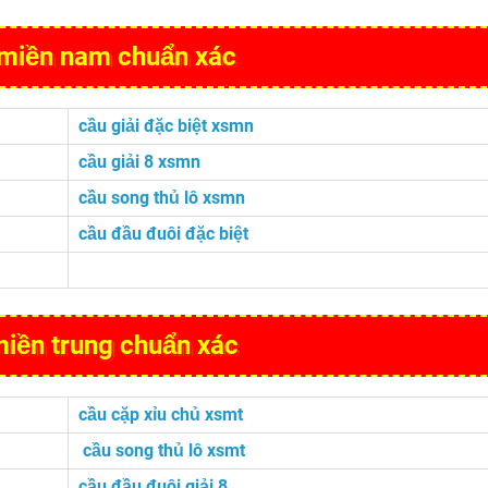
 miền nam chuẩn xác
cầu giải đặc biệt xsmn
cầu giải 8 xsmn
cầu song thủ lô xsmn
cầu đầu đuôi đặc biệt
miền trung chuẩn xác
cầu cặp xỉu chủ xsmt
cầu song thủ lô xsmt
cầu đầu đuôi giải 8