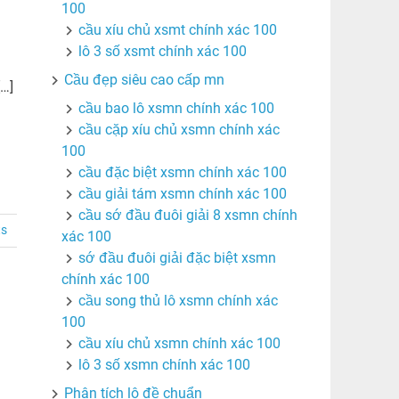
100
cầu xíu chủ xsmt chính xác 100
lô 3 số xsmt chính xác 100
Cầu đẹp siêu cao cấp mn
[…]
cầu bao lô xsmn chính xác 100
cầu cặp xíu chủ xsmn chính xác
100
cầu đặc biệt xsmn chính xác 100
cầu giải tám xsmn chính xác 100
cầu sớ đầu đuôi giải 8 xsmn chính
ts
xác 100
sớ đầu đuôi giải đặc biệt xsmn
chính xác 100
cầu song thủ lô xsmn chính xác
100
cầu xíu chủ xsmn chính xác 100
lô 3 số xsmn chính xác 100
Phân tích lô đề chuẩn