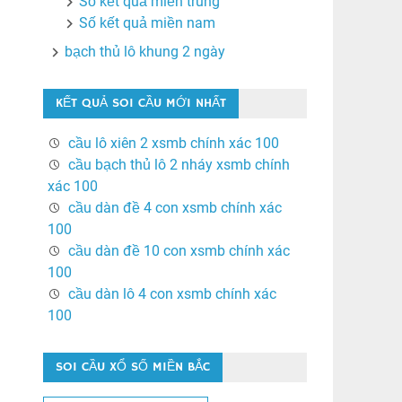
Số kết quả miền trung
Số kết quả miền nam
bạch thủ lô khung 2 ngày
KẾT QUẢ SOI CẦU MỚI NHẤT
cầu lô xiên 2 xsmb chính xác 100
cầu bạch thủ lô 2 nháy xsmb chính
xác 100
cầu dàn đề 4 con xsmb chính xác
100
cầu dàn đề 10 con xsmb chính xác
100
cầu dàn lô 4 con xsmb chính xác
100
SOI CẦU XỔ SỐ MIỀN BẮC