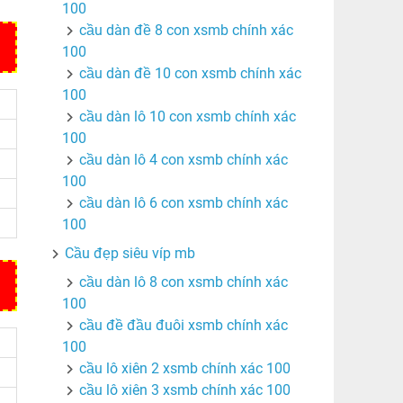
100
cầu dàn đề 8 con xsmb chính xác
100
cầu dàn đề 10 con xsmb chính xác
100
cầu dàn lô 10 con xsmb chính xác
100
cầu dàn lô 4 con xsmb chính xác
100
cầu dàn lô 6 con xsmb chính xác
100
Cầu đẹp siêu víp mb
cầu dàn lô 8 con xsmb chính xác
100
cầu đề đầu đuôi xsmb chính xác
100
cầu lô xiên 2 xsmb chính xác 100
cầu lô xiên 3 xsmb chính xác 100