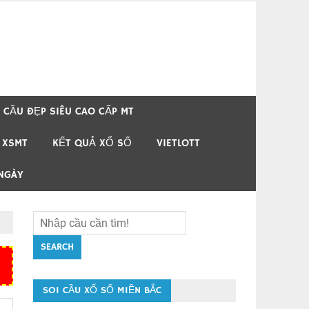
CẦU ĐẸP SIÊU CAO CẤP MT
XSMT
KẾT QUẢ XỔ SỐ
VIETLOTT
NGÀY
SEARCH
SOI CẦU XỔ SỐ MIỀN BẮC