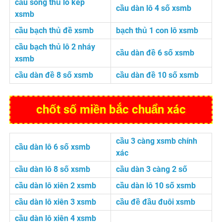
cầu song thủ lô kép
cầu dàn lô 4 số xsmb
xsmb
cầu bạch thủ đề xsmb
bạch thủ 1 con lô xsmb
cầu bạch thủ lô 2 nháy
cầu dàn đề 6 số xsmb
xsmb
cầu dàn đề 8 số xsmb
cầu dàn đề 10 số xsmb
chốt số miền bắc chuẩn xác
cầu 3 càng xsmb chính
cầu dàn lô 6 số xsmb
xác
cầu dàn lô 8 số xsmb
cầu dàn 3 càng 2 số
cầu dàn lô xiên 2 xsmb
cầu dàn lô 10 số xsmb
cầu dàn lô xiên 3 xsmb
cầu đề đầu đuôi xsmb
cầu dàn lô xiên 4 xsmb