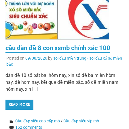
cầu dàn đề 8 con xsmb chính xác 100
Posted on
09/08/2026
by
soi cầu miền trung - soi cầu xổ số miền
bắc
dàn đề 10 số bất bại hôm nay, xin số đề ba miền hôm
nay, đề hom nay, kết quả đề miền bắc, số đề miền nam
hôm nay, xin […]
READ MORE
Cầu đẹp siêu cao cấp mb
/
Cầu đẹp siêu víp mb
152 comments