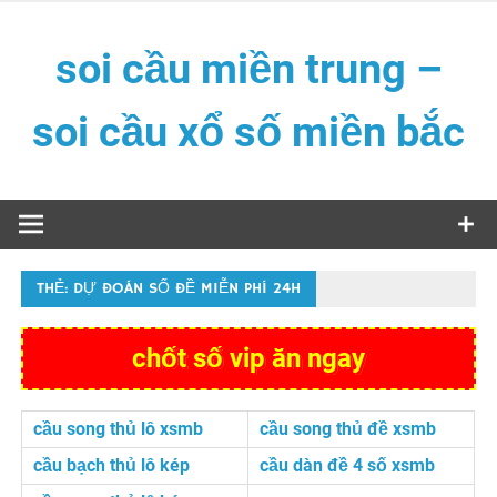
Skip
to
soi cầu miền trung –
content
soi cầu xổ số miền bắc
soi cầu miền trung – soi cầu xổ số miền bắc
THẺ:
DỰ ĐOÁN SỐ ĐỀ MIỄN PHÍ 24H
chốt số vip ăn ngay
cầu song thủ lô xsmb
cầu song thủ đề xsmb
cầu bạch thủ lô kép
cầu dàn đề 4 số xsmb