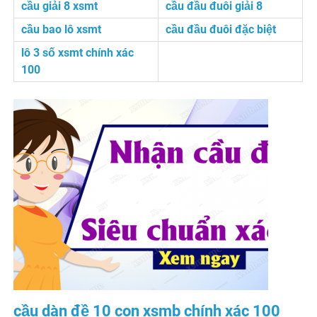
cầu giải 8 xsmt
cầu đầu đuôi giải 8
cầu bao lô xsmt
cầu đầu đuôi đặc biệt
lô 3 số xsmt chính xác
100
cầu dàn đề 10 con xsmb chính xác 100