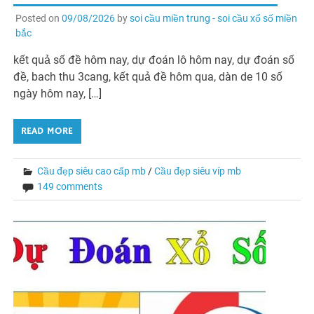
Posted on
09/08/2026
by
soi cầu miền trung - soi cầu xổ số miền
bắc
kết quả số đề hôm nay, dự đoán lô hôm nay, dự đoán số
đề, bach thu 3cang, kết quả đề hôm qua, dàn de 10 số
ngày hôm nay, […]
READ MORE
Cầu đẹp siêu cao cấp mb
/
Cầu đẹp siêu víp mb
149 comments