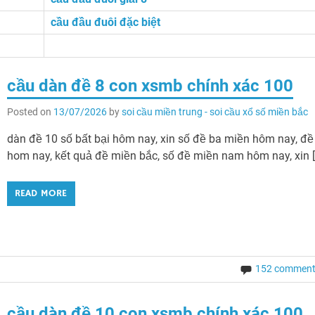
cầu đầu đuôi đặc biệt
cầu dàn đề 8 con xsmb chính xác 100
Posted on
13/07/2026
by
soi cầu miền trung - soi cầu xổ số miền bắc
dàn đề 10 số bất bại hôm nay, xin số đề ba miền hôm nay, đề
hom nay, kết quả đề miền bắc, số đề miền nam hôm nay, xin 
READ MORE
152 commen
cầu dàn đề 10 con xsmb chính xác 100