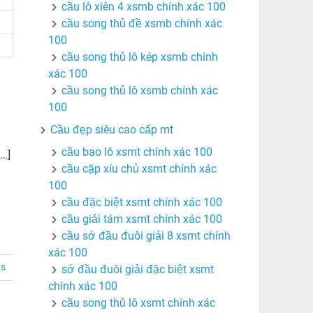
cầu lô xiên 4 xsmb chính xác 100
cầu song thủ đề xsmb chính xác
100
cầu song thủ lô kép xsmb chính
xác 100
cầu song thủ lô xsmb chính xác
100
Cầu đẹp siêu cao cấp mt
cầu bao lô xsmt chính xác 100
[…]
cầu cặp xíu chủ xsmt chính xác
100
cầu đặc biệt xsmt chính xác 100
cầu giải tám xsmt chính xác 100
cầu sớ đầu đuôi giải 8 xsmt chính
xác 100
ts
sớ đầu đuôi giải đặc biệt xsmt
chính xác 100
cầu song thủ lô xsmt chính xác