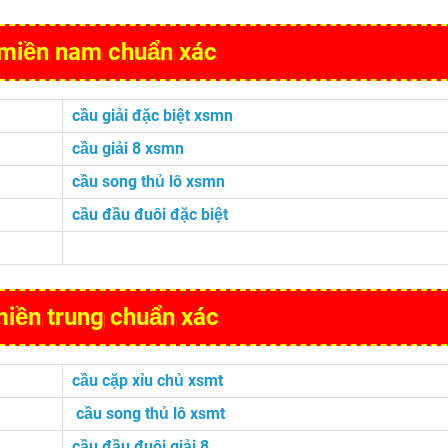
 miền nam chuẩn xác
cầu giải đặc biệt xsmn
cầu giải 8 xsmn
cầu song thủ lô xsmn
cầu đầu đuôi đặc biệt
miền trung chuẩn xác
cầu cặp xỉu chủ xsmt
cầu song thủ lô xsmt
cầu đầu đuôi giải 8