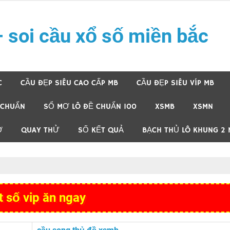
– soi cầu xổ số miền bắc
C
CẦU ĐẸP SIÊU CAO CẤP MB
CẦU ĐẸP SIÊU VÍP MB
 CHUẨN
SỔ MƠ LÔ ĐỀ CHUẨN 100
XSMB
XSMN
Ơ
QUAY THỬ
SỐ KẾT QUẢ
BẠCH THỦ LÔ KHUNG 2 
t số vip ăn ngay