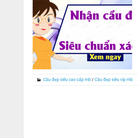
Cầu đẹp siêu cao cấp mb
/
Cầu đẹp siêu víp mb