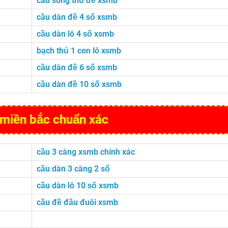
cầu song thủ đề xsmb
cầu dàn đề 4 số xsmb
cầu dàn lô 4 số xsmb
bạch thủ 1 con lô xsmb
cầu dàn đề 6 số xsmb
cầu dàn đề 10 số xsmb
 miền bắc chuẩn xác
cầu 3 càng xsmb chính xác
cầu dàn 3 càng 2 số
cầu dàn lô 10 số xsmb
cầu đề đầu đuôi xsmb