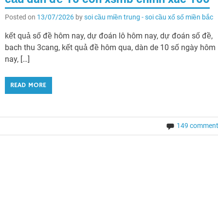
Posted on
13/07/2026
by
soi cầu miền trung - soi cầu xổ số miền bắc
kết quả số đề hôm nay, dự đoán lô hôm nay, dự đoán số đề,
bach thu 3cang, kết quả đề hôm qua, dàn de 10 số ngày hôm
nay, […]
READ MORE
149 commen