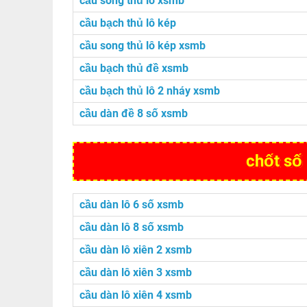
cầu song thủ lô xsmb
cầu bạch thủ lô kép
cầu song thủ lô kép xsmb
cầu bạch thủ đề xsmb
cầu bạch thủ lô 2 nháy xsmb
cầu dàn đề 8 số xsmb
chốt số
cầu dàn lô 6 số xsmb
cầu dàn lô 8 số xsmb
cầu dàn lô xiên 2 xsmb
cầu dàn lô xiên 3 xsmb
cầu dàn lô xiên 4 xsmb