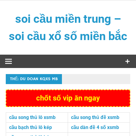
Skip
to
soi cầu miền trung –
content
soi cầu xổ số miền bắc
soi cầu miền trung – soi cầu xổ số miền bắc
THẺ:
DU DOAN KQXS MB
chốt số vip ăn ngay
cầu song thủ lô xsmb
cầu song thủ đề xsmb
cầu bạch thủ lô kép
cầu dàn đề 4 số xsmb