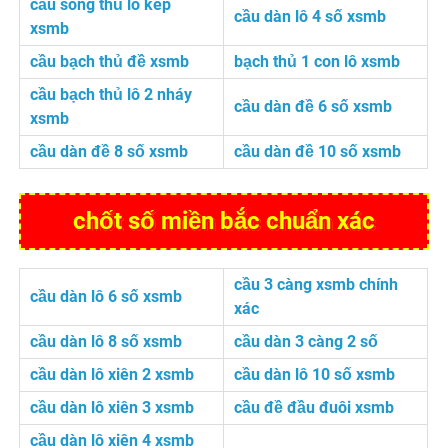
cầu song thủ lô kép
cầu dàn lô 4 số xsmb
xsmb
cầu bạch thủ đề xsmb
bạch thủ 1 con lô xsmb
cầu bạch thủ lô 2 nháy
cầu dàn đề 6 số xsmb
xsmb
cầu dàn đề 8 số xsmb
cầu dàn đề 10 số xsmb
chốt số miền bắc chuẩn xác
cầu 3 càng xsmb chính
cầu dàn lô 6 số xsmb
xác
cầu dàn lô 8 số xsmb
cầu dàn 3 càng 2 số
cầu dàn lô xiên 2 xsmb
cầu dàn lô 10 số xsmb
cầu dàn lô xiên 3 xsmb
cầu đề đầu đuôi xsmb
cầu dàn lô xiên 4 xsmb