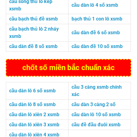
cầu song thủ lô kép
cầu dàn lô 4 số xsmb
xsmb
cầu bạch thủ đề xsmb
bạch thủ 1 con lô xsmb
cầu bạch thủ lô 2 nháy
cầu dàn đề 6 số xsmb
xsmb
cầu dàn đề 8 số xsmb
cầu dàn đề 10 số xsmb
chốt số miền bắc chuẩn xác
cầu 3 càng xsmb chính
cầu dàn lô 6 số xsmb
xác
cầu dàn lô 8 số xsmb
cầu dàn 3 càng 2 số
cầu dàn lô xiên 2 xsmb
cầu dàn lô 10 số xsmb
cầu dàn lô xiên 3 xsmb
cầu đề đầu đuôi xsmb
cầu dàn lô xiên 4 xsmb