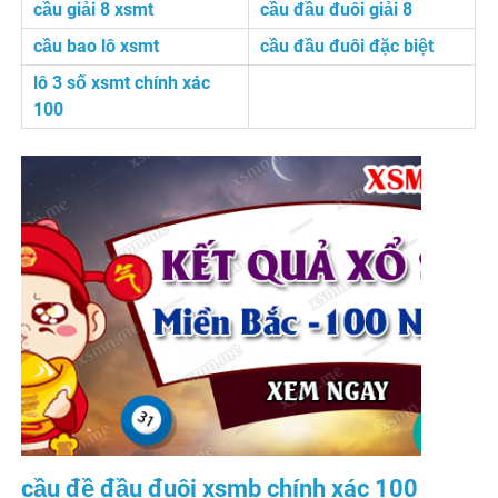
cầu giải 8 xsmt
cầu đầu đuôi giải 8
cầu bao lô xsmt
cầu đầu đuôi đặc biệt
lô 3 số xsmt chính xác
100
cầu đề đầu đuôi xsmb chính xác 100