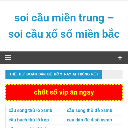
Skip
to
soi cầu miền trung –
content
soi cầu xổ số miền bắc
soi cầu miền trung – soi cầu xổ số miền bắc
THẺ:
DỰ ĐOÁN DÀN ĐỀ HÔM NAY AI TRÚNG RỒI
chốt số vip ăn ngay
cầu song thủ lô xsmb
cầu song thủ đề xsmb
cầu bạch thủ lô kép
cầu dàn đề 4 số xsmb