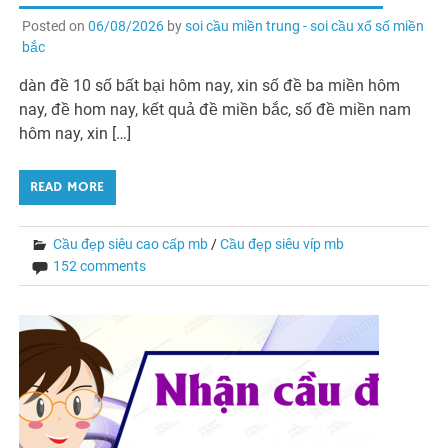
Posted on
06/08/2026
by
soi cầu miền trung - soi cầu xổ số miền
bắc
dàn đề 10 số bất bại hôm nay, xin số đề ba miền hôm
nay, đề hom nay, kết quả đề miền bắc, số đề miền nam
hôm nay, xin […]
READ MORE
Cầu đẹp siêu cao cấp mb
/
Cầu đẹp siêu víp mb
152 comments