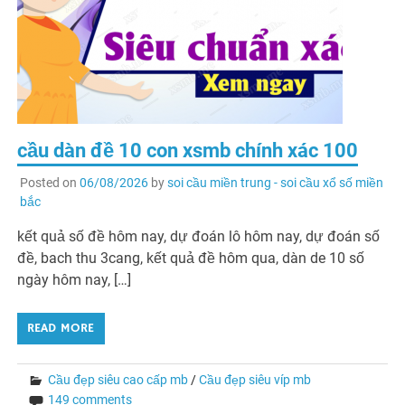
cầu dàn đề 10 con xsmb chính xác 100
Posted on
06/08/2026
by
soi cầu miền trung - soi cầu xổ số miền
bắc
kết quả số đề hôm nay, dự đoán lô hôm nay, dự đoán số
đề, bach thu 3cang, kết quả đề hôm qua, dàn de 10 số
ngày hôm nay, […]
READ MORE
Cầu đẹp siêu cao cấp mb
/
Cầu đẹp siêu víp mb
149 comments