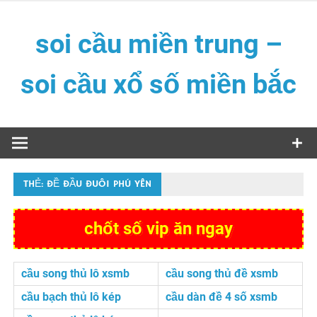
Skip
to
soi cầu miền trung –
content
soi cầu xổ số miền bắc
soi cầu miền trung – soi cầu xổ số miền bắc
THẺ:
ĐỀ ĐẦU ĐUÔI PHÚ YÊN
chốt số vip ăn ngay
cầu song thủ lô xsmb
cầu song thủ đề xsmb
cầu bạch thủ lô kép
cầu dàn đề 4 số xsmb