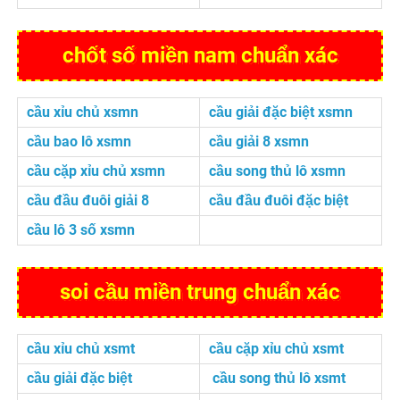
chốt số miền nam chuẩn xác
cầu xỉu chủ xsmn
cầu giải đặc biệt xsmn
cầu bao lô xsmn
cầu giải 8 xsmn
cầu cặp xỉu chủ xsmn
cầu song thủ lô xsmn
cầu đầu đuôi giải 8
cầu đầu đuôi đặc biệt
cầu lô 3 số xsmn
soi cầu miền trung chuẩn xác
cầu xỉu chủ xsmt
cầu cặp xỉu chủ xsmt
cầu giải đặc biệt
cầu song thủ lô xsmt