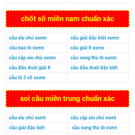
chốt số miền nam chuẩn xác
cầu xỉu chủ xsmn
cầu giải đặc biệt xsmn
cầu bao lô xsmn
cầu giải 8 xsmn
cầu cặp xỉu chủ xsmn
cầu song thủ lô xsmn
cầu đầu đuôi giải 8
cầu đầu đuôi đặc biệt
cầu lô 3 số xsmn
soi cầu miền trung chuẩn xác
cầu xỉu chủ xsmt
cầu cặp xỉu chủ xsmt
cầu giải đặc biệt
cầu song thủ lô xsmt