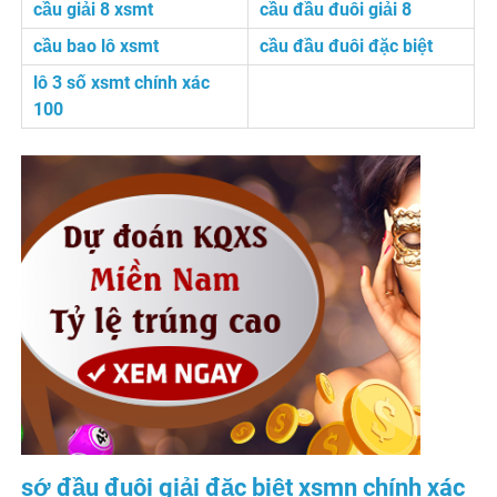
cầu giải 8 xsmt
cầu đầu đuôi giải 8
cầu bao lô xsmt
cầu đầu đuôi đặc biệt
lô 3 số xsmt chính xác
100
sớ đầu đuôi giải đặc biệt xsmn chính xác