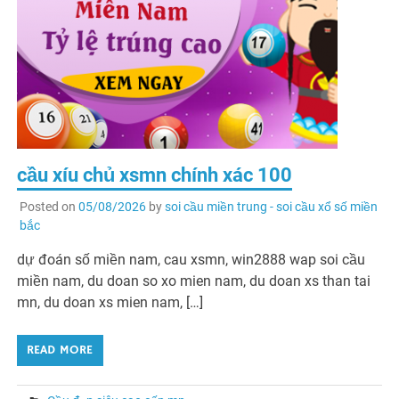
cầu xíu chủ xsmn chính xác 100
Posted on
05/08/2026
by
soi cầu miền trung - soi cầu xổ số miền
bắc
dự đoán số miền nam, cau xsmn, win2888 wap soi cầu
miền nam, du doan so xo mien nam, du doan xs than tai
mn, du doan xs mien nam, […]
READ MORE