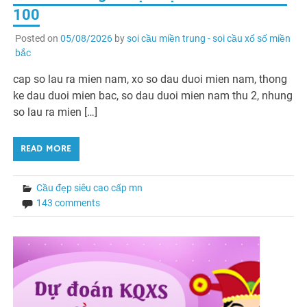
100
Posted on
05/08/2026
by
soi cầu miền trung - soi cầu xổ số miền
bắc
cap so lau ra mien nam, xo so dau duoi mien nam, thong
ke dau duoi mien bac, so dau duoi mien nam thu 2, nhung
so lau ra mien […]
READ MORE
Cầu đẹp siêu cao cấp mn
143 comments