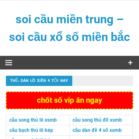
Skip
to
soi cầu miền trung –
content
soi cầu xổ số miền bắc
soi cầu miền trung – soi cầu xổ số miền bắc
THẺ:
DÀN LÔ XIÊN 4 TỐI NAY
chốt số vip ăn ngay
cầu song thủ lô xsmb
cầu song thủ đề xsmb
cầu bạch thủ lô kép
cầu dàn đề 4 số xsmb