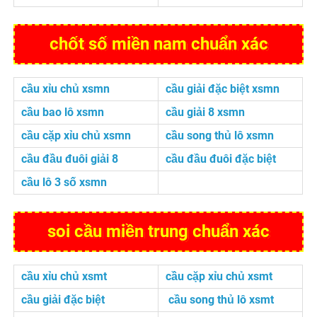
chốt số miền nam chuẩn xác
cầu xỉu chủ xsmn
cầu giải đặc biệt xsmn
cầu bao lô xsmn
cầu giải 8 xsmn
cầu cặp xỉu chủ xsmn
cầu song thủ lô xsmn
cầu đầu đuôi giải 8
cầu đầu đuôi đặc biệt
cầu lô 3 số xsmn
soi cầu miền trung chuẩn xác
cầu xỉu chủ xsmt
cầu cặp xỉu chủ xsmt
cầu giải đặc biệt
cầu song thủ lô xsmt