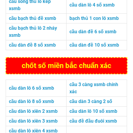
cầu song thủ lô kép
cầu dàn lô 4 số xsmb
xsmb
cầu bạch thủ đề xsmb
bạch thủ 1 con lô xsmb
cầu bạch thủ lô 2 nháy
cầu dàn đề 6 số xsmb
xsmb
cầu dàn đề 8 số xsmb
cầu dàn đề 10 số xsmb
chốt số miền bắc chuẩn xác
cầu 3 càng xsmb chính
cầu dàn lô 6 số xsmb
xác
cầu dàn lô 8 số xsmb
cầu dàn 3 càng 2 số
cầu dàn lô xiên 2 xsmb
cầu dàn lô 10 số xsmb
cầu dàn lô xiên 3 xsmb
cầu đề đầu đuôi xsmb
cầu dàn lô xiên 4 xsmb