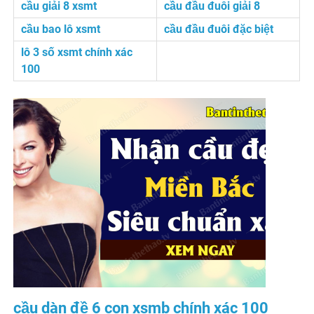
cầu giải 8 xsmt
cầu đầu đuôi giải 8
cầu bao lô xsmt
cầu đầu đuôi đặc biệt
lô 3 số xsmt chính xác
100
cầu dàn đề 6 con xsmb chính xác 100