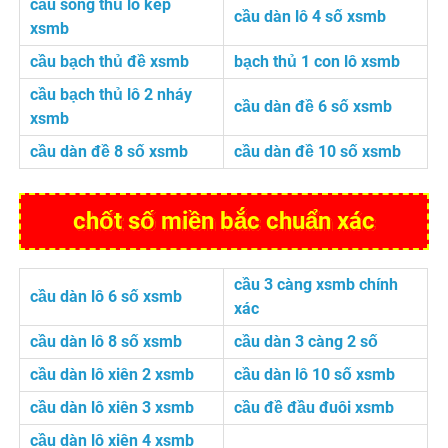
cầu song thủ lô kép
cầu dàn lô 4 số xsmb
xsmb
cầu bạch thủ đề xsmb
bạch thủ 1 con lô xsmb
cầu bạch thủ lô 2 nháy
cầu dàn đề 6 số xsmb
xsmb
cầu dàn đề 8 số xsmb
cầu dàn đề 10 số xsmb
chốt số miền bắc chuẩn xác
cầu 3 càng xsmb chính
cầu dàn lô 6 số xsmb
xác
cầu dàn lô 8 số xsmb
cầu dàn 3 càng 2 số
cầu dàn lô xiên 2 xsmb
cầu dàn lô 10 số xsmb
cầu dàn lô xiên 3 xsmb
cầu đề đầu đuôi xsmb
cầu dàn lô xiên 4 xsmb