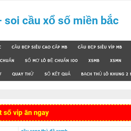
– soi cầu xổ số miền bắc
C
CẦU ĐẸP SIÊU CAO CẤP MB
CẦU ĐẸP SIÊU VÍP MB
 CHUẨN
SỔ MƠ LÔ ĐỀ CHUẨN 100
XSMB
XSMN
Ơ
QUAY THỬ
SỐ KẾT QUẢ
BẠCH THỦ LÔ KHUNG 2 
t số vip ăn ngay