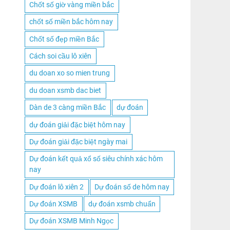
Chốt số giờ vàng miền bắc
chốt số miền bắc hôm nay
Chốt số đẹp miền Bắc
Cách soi cầu lô xiên
du doan xo so mien trung
du doan xsmb dac biet
Dàn de 3 càng miền Bắc
dự đoán
dự đoán giải đặc biệt hôm nay
Dự đoán giải đặc biệt ngày mai
Dự đoán kết quả xổ số siêu chính xác hôm
nay
Dự đoán lô xiên 2
Dự đoán số de hôm nay
Dự đoán XSMB
dự đoán xsmb chuẩn
Dự đoán XSMB Minh Ngọc