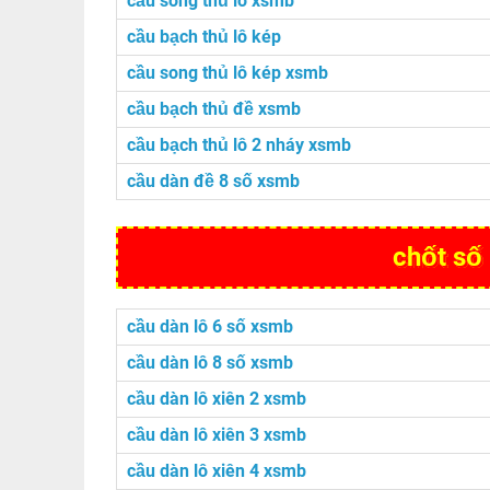
cầu song thủ lô xsmb
cầu bạch thủ lô kép
cầu song thủ lô kép xsmb
cầu bạch thủ đề xsmb
cầu bạch thủ lô 2 nháy xsmb
cầu dàn đề 8 số xsmb
chốt số
cầu dàn lô 6 số xsmb
cầu dàn lô 8 số xsmb
cầu dàn lô xiên 2 xsmb
cầu dàn lô xiên 3 xsmb
cầu dàn lô xiên 4 xsmb