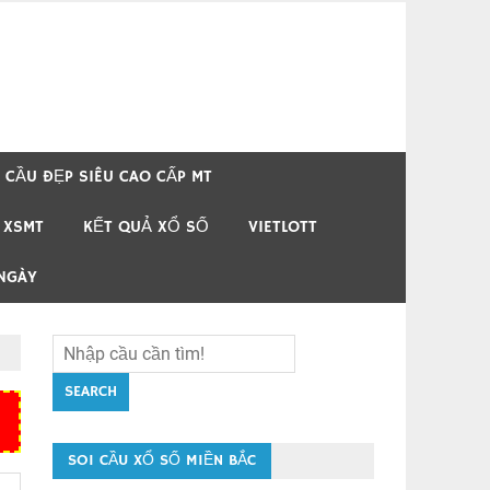
CẦU ĐẸP SIÊU CAO CẤP MT
XSMT
KẾT QUẢ XỔ SỐ
VIETLOTT
NGÀY
SEARCH
SOI CẦU XỔ SỐ MIỀN BẮC