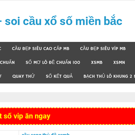
– soi cầu xổ số miền bắc
C
CẦU ĐẸP SIÊU CAO CẤP MB
CẦU ĐẸP SIÊU VÍP MB
 CHUẨN
SỔ MƠ LÔ ĐỀ CHUẨN 100
XSMB
XSMN
Ơ
QUAY THỬ
SỐ KẾT QUẢ
BẠCH THỦ LÔ KHUNG 2 
t số vip ăn ngay