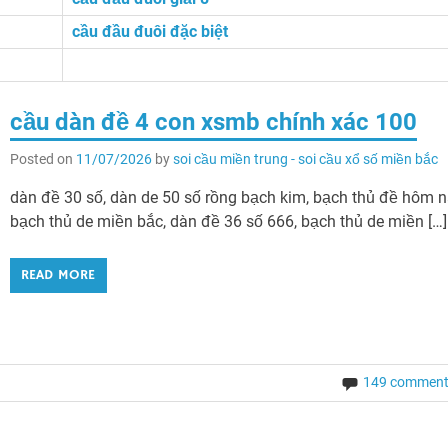
cầu đầu đuôi đặc biệt
cầu dàn đề 4 con xsmb chính xác 100
Posted on
11/07/2026
by
soi cầu miền trung - soi cầu xổ số miền bắc
dàn đề 30 số, dàn de 50 số rồng bạch kim, bạch thủ đề hôm n
bạch thủ de miền bắc, dàn đề 36 số 666, bạch thủ de miền […]
READ MORE
149 commen