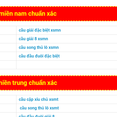
 miền nam chuẩn xác
cầu giải đặc biệt xsmn
cầu giải 8 xsmn
cầu song thủ lô xsmn
cầu đầu đuôi đặc biệt
miền trung chuẩn xác
cầu cặp xỉu chủ xsmt
cầu song thủ lô xsmt
cầu đầu đuôi giải 8