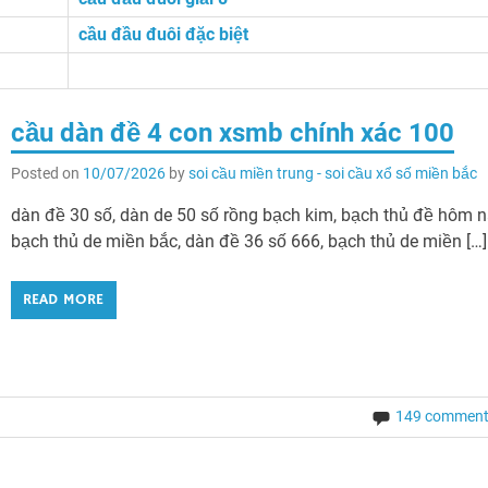
cầu đầu đuôi đặc biệt
cầu dàn đề 4 con xsmb chính xác 100
Posted on
10/07/2026
by
soi cầu miền trung - soi cầu xổ số miền bắc
dàn đề 30 số, dàn de 50 số rồng bạch kim, bạch thủ đề hôm n
bạch thủ de miền bắc, dàn đề 36 số 666, bạch thủ de miền […]
READ MORE
149 commen