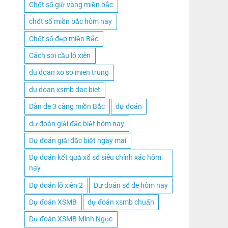
Chốt số giờ vàng miền bắc
chốt số miền bắc hôm nay
Chốt số đẹp miền Bắc
Cách soi cầu lô xiên
du doan xo so mien trung
du doan xsmb dac biet
Dàn de 3 càng miền Bắc
dự đoán
dự đoán giải đặc biệt hôm nay
Dự đoán giải đặc biệt ngày mai
Dự đoán kết quả xổ số siêu chính xác hôm
nay
Dự đoán lô xiên 2
Dự đoán số de hôm nay
Dự đoán XSMB
dự đoán xsmb chuẩn
Dự đoán XSMB Minh Ngọc