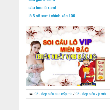
cầu bao lô xsmt
lô 3 số xsmt chính xác 100
Cầu đẹp siêu cao cấp mb
/
Cầu đẹp siêu víp mb