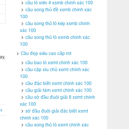
cầu lô xiên 4 xsmb chính xác 100
cầu song thủ đề xsmb chính xác
100
cầu song thủ lô kép xsmb chính
xác 100
cầu song thủ lô xsmb chính xác
100
Cầu đẹp siêu cao cấp mt
ay,
cầu bao lô xsmt chính xác 100
cầu cặp xíu chủ xsmt chính xác
100
cầu đặc biệt xsmt chính xác 100
cầu giải tám xsmt chính xác 100
cầu sớ đầu đuôi giải 8 xsmt chính
xác 100
ts
sớ đầu đuôi giải đặc biệt xsmt
chính xác 100
cầu song thủ lô xsmt chính xác